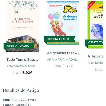
OFERTA TOALHA
OFERTA TOA
OFERTA TOALHA
A
s gémeas fazem anos
T
udo Tem o Seu Tempo
ANA MARIA MAGALHÃES
,
ISABEL ALÇ
Livro
10,20€
ANA MARIA MAGALHÃES
Livro
9
Livro
18,90€
Detalhes do Artigo
ISBN:
9789722117906
Editor:
CAMINHO