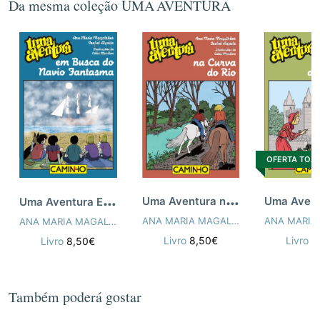
Da mesma coleção UMA AVENTURA
OFERTA TOA
U
ma Aventura na Curva do Rio
U
ma Aventura Em Busca do Navio Fantasma
ANA MARIA MAGALHÃES
,
ISABEL ALÇ
ANA MARIA MAGALHÃES
,
ISABEL ALÇADA
,
CÁTIA MARILINE
Livro
8,50€
Livro
8
Livro
8,50€
Também poderá gostar