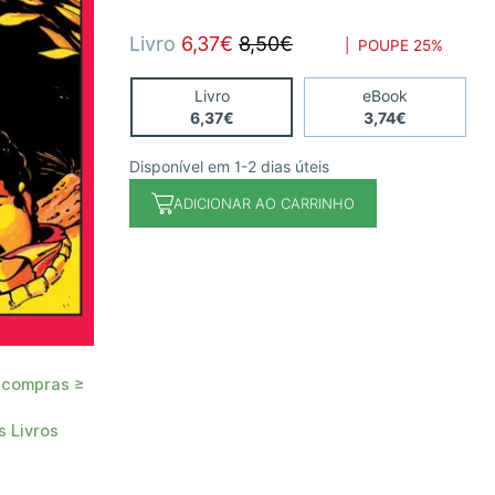
Livro
6,37€
8,50€
| POUPE
25%
Livro
eBook
6,37€
3,74€
Disponível em 1-2 dias úteis
ADICIONAR AO CARRINHO
 compras ≥
 Livros