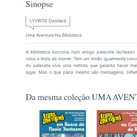
Sinopse
LYVROS Destaca
Uma Aventura Na Biblioteca
A biblioteca funciona num antigo palacete recheado d
alguém enfia entre páginas de livros escolhidos. Par
ruiva e linda de morrer. Tem um irmão igualmente ruivo
grupo cai nas mãos de uma perigosíssima bandida que
do palacete vive uma velhota que garante haver mal
lugar. Mas o que paira mesmo são mensagens, bilhe
Da mesma coleção UMA AVE