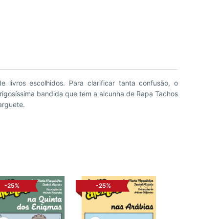
arguete.
-25%
-25%
-25%