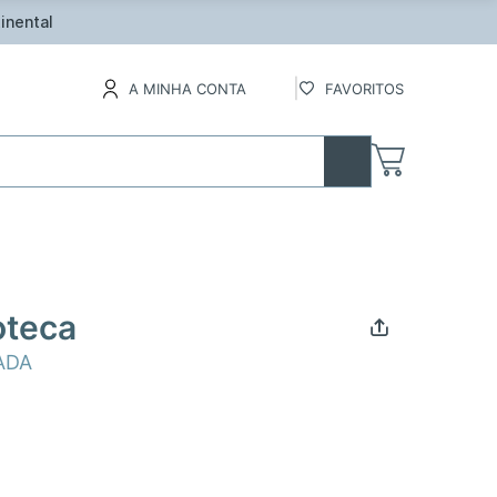
inental
A MINHA CONTA
FAVORITOS
oteca
ADA