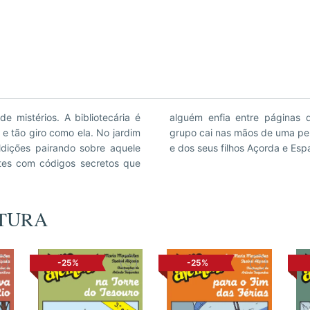
e mistérios. A bibliotecária é
a clarificar tanta confusão, o
 e tão giro como ela. No jardim
 tem a alcunha de Rapa Tachos
dições pairando sobre aquele
e dos seus filhos Açorda e Esp
tes com códigos secretos que
NTURA
-25%
-25%