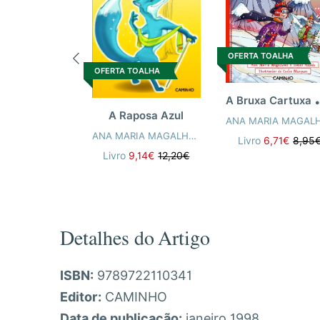
OFERTA TOALHA
OFERTA TOALHA
Bruxa Cartu
A Raposa Azul
ANA MARIA MAGALHÃES
,
ISABEL ALÇADA
Livro
6,71€
8,95
Livro
9,14€
12,20€
Detalhes do Artigo
ISBN:
9789722110341
Editor:
CAMINHO
Data de publicação:
janeiro 1998