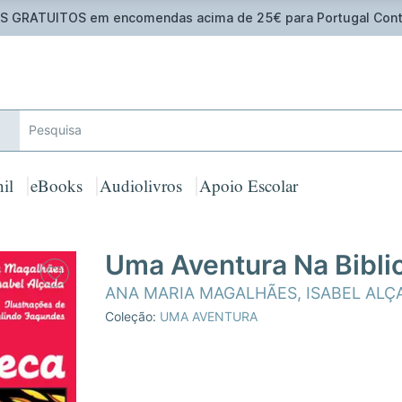
 GRATUITOS em encomendas acima de 25€ para Portugal Cont
il
eBooks
Audiolivros
Apoio Escolar
Uma Aventura Na Bibli
ANA MARIA MAGALHÃES
,
ISABEL ALÇ
Coleção:
UMA AVENTURA