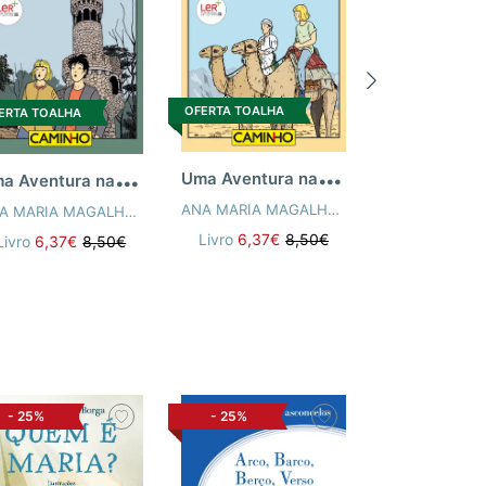
OFERTA TOALHA
ERTA TOALHA
OFERTA TOALH
U
ma Aventura nas Arábias
U
ma Aventura na Quinta dos Enigmas
EL ALÇADA
ANA MARIA MAGALHÃES
,
ISABEL ALÇADA
ANA MARIA MAGALHÃES
,
ISABEL ALÇADA
Livro
6,37€
8,50€
Livro
6,37€
8,50€
Livro
6,37€
-
25%
-
25%
-
25%