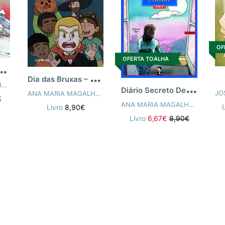
OF
OFERTA TOALHA
A
xa nas Pistas de Neve
D
ia das Bruxas – O Halloween
D
iário Secreto De Camila
ANA MARIA MAGALHÃES
,
ISABEL ALÇADA
ANA MARIA MAGALHÃES
,
ISABEL ALÇADA
,
PEDRO ROCHA E 
€
ANA MARIA MAGALHÃES
,
ISAB
Livro
8,90€
Livro
6,67€
8,90€