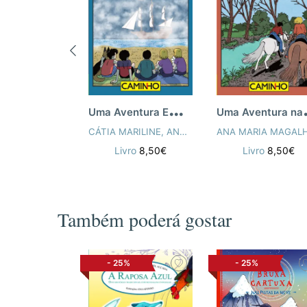
U
ma Aventura Em Busca do Navio Fantasma
ma Aven
CÁTIA MARILINE
,
ANA MARIA MAGALHÃES
,
ISAB
Livro
8,50€
Livro
8,50€
Também poderá gostar
-
25%
-
25%