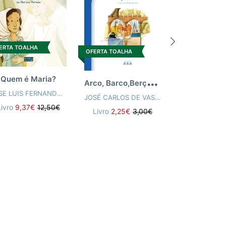
OFERTA TOALH
ERTA TOALHA
OFERTA TOALHA
A
rco, Barco,Berço,Verso
Quem é Maria?
JOSÉ JORGE
JOSE LUIS FERNANDES BORGA
MELLO
Livro
9,67€
JOSÉ CARLOS DE VASCONCELOS
EL ALÇADA
Livro
9,37€
12,50€
Livro
2,25€
3,00€