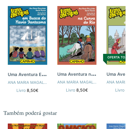
OFERTA TOA
U
ma Aventura na Curva do Rio
U
ma Aventura Em Busca do Navio Fantasma
ANA MARIA MAGALHÃES
,
ISABEL ALÇ
ANA MARIA MAGALHÃES
,
ISABEL ALÇADA
,
CÁTIA MARILINE
Livro
8,50€
Livro
8
Livro
8,50€
Também poderá gostar