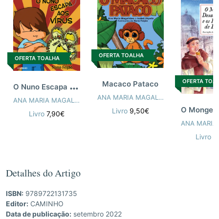
OFERTA TOALHA
OFERTA TOALHA
OFERTA TOA
O
Nuno Escapa aos Vírus
Macaco Pataco
ANA MARIA MAGALHÃES
,
ISABEL ALÇ
ANA MARIA MAGALHÃES
,
ISABEL ALÇADA
,
NUNO FEIJÃO
Livro
9,50€
Livro
7,90€
Livro
9
Detalhes do Artigo
ISBN:
9789722131735
Editor:
CAMINHO
Data de publicação:
setembro 2022