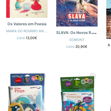
Os Valores em Poesia
S
LAVA: Os Novos Russos
MARIA DO ROSÁRIO MACEDO
,
BOLOTA
Livro
13,00€
GOMONT
A
Livro
20,90€