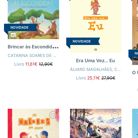
NOVIDADE
NOVIDADE
B
rincar às Escondidas e outras histórias da Mãe Natureza
N
CATARINA SOARES DE ALBERGARIA DE FRANÇA
,
ROSÁRIO ALÇAD
Era Uma Vez… Eu
Livro
11,61€
12,90€
ÁLVARO MAGALHÃES
,
CHICO
Livro
25,11€
27,90€