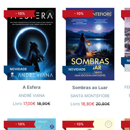
-
10%
-
10%
N
NOVIDADE
NOVIDADE
A Esfera
Sombras ao Luar
ANDRÉ VIANA
SANTA MONTEFIORE
Livro
17,00€
18,90€
Livro
18,80€
20,90€
-
10%
-
10%