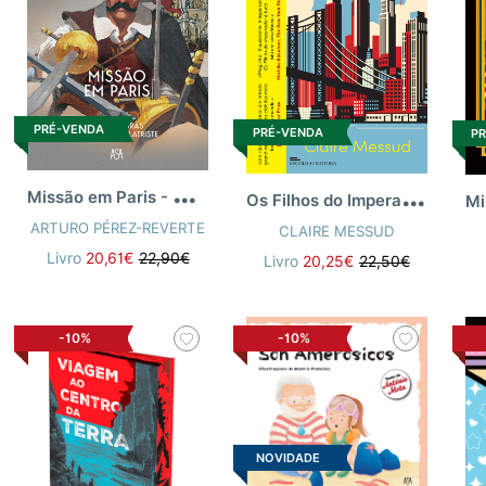
PRÉ-VENDA
PRÉ-VENDA
P
M
issão em Paris - As Aventuras do Capitão Alatriste
O
s Filhos do Imperador
ARTURO PÉREZ-REVERTE
CLAIRE MESSUD
Livro
20,61€
22,90€
Livro
20,25€
22,50€
-10%
-10%
NOVIDADE