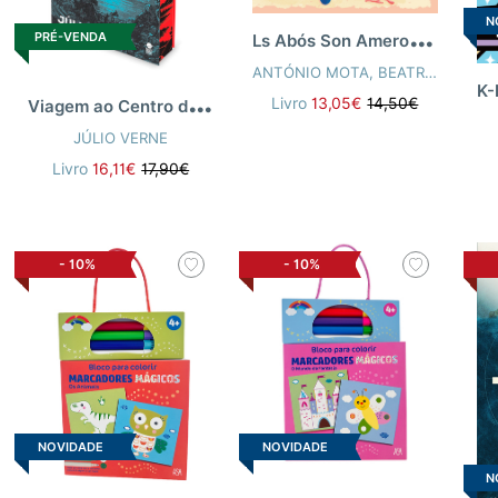
N
L
s Abós Son Amerosicos
PRÉ-VENDA
ANTÓNIO MOTA
,
BEATRIZ FRANCISCO
V
iagem ao Centro da Terra
Livro
13,05€
14,50€
JÚLIO VERNE
Livro
16,11€
17,90€
-
10%
-
10%
NOVIDADE
NOVIDADE
N