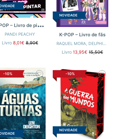
OVIDADE
NOVIDADE
K
-POP – Livro de pintar
PANDI PEACHY
K-POP – Livro de fãs
Livro
8,01€
8,90€
RAQUEL MORA
,
DELPHINE BOURGOIN
Livro
13,95€
15,50€
-10%
-10%
NOVIDADE
OVIDADE