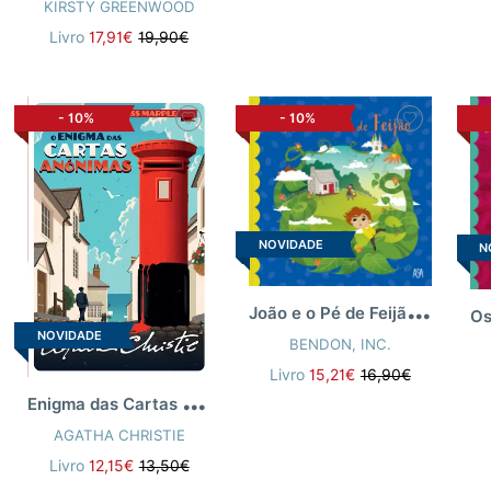
KIRSTY GREENWOOD
Livro
17,91€
19,90€
-
10%
-
10%
NOVIDADE
N
J
oão e o Pé de Feijão: Livro de Histórias – Aldeia de Madeira
NOVIDADE
BENDON, INC.
Livro
15,21€
16,90€
E
nigma das Cartas Anónimas
AGATHA CHRISTIE
Livro
12,15€
13,50€