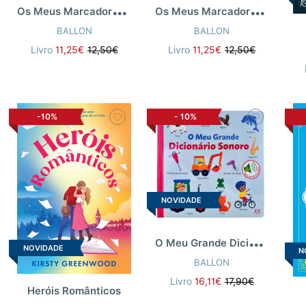
O
s Meus Marcadores Mágicos: Os Animais
O
s Meus Marcadores Mágicos: O Mundo Mágico
BALLON
BALLON
Livro
11,25€
12,50€
Livro
11,25€
12,50€
-10%
-
10%
NOVIDADE
O
Meu Grande Dicionário Sonoro
NOVIDADE
N
BALLON
Livro
16,11€
17,90€
Heróis Românticos