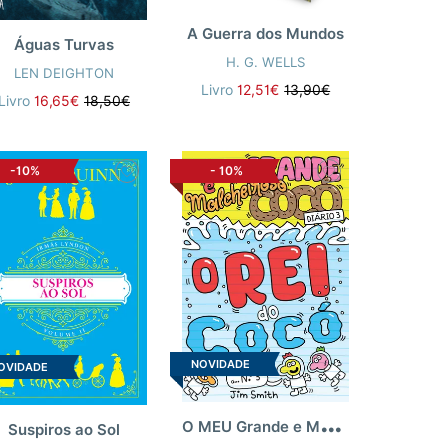
A Guerra dos Mundos
Águas Turvas
H. G. WELLS
LEN DEIGHTON
Livro
12,51€
13,90€
Livro
16,65€
18,50€
-10%
-
10%
NOVIDADE
OVIDADE
O
MEU Grande e Malcheiroso COCÓ 3: O Rei do Cocó
Suspiros ao Sol