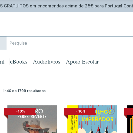
 GRATUITOS em encomendas acima de 25€ para Portugal Cont
il
eBooks
Audiolivros
Apoio Escolar
1-40 de 1799 resultados
-10%
-
10%