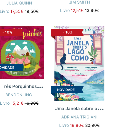
JIM SMITH
JULIA QUINN
Livro
12,51€
13,90€
Livro
17,55€
19,50€
-
10%
-
10%
OVIDADE
O
s Três Porquinhos: Livro de Histórias – Aldeia de Madeira
NOVIDADE
BENDON, INC.
Livro
15,21€
16,90€
U
ma Janela sobre o Lago Como
ADRIANA TRIGIANI
Livro
18,80€
20,90€