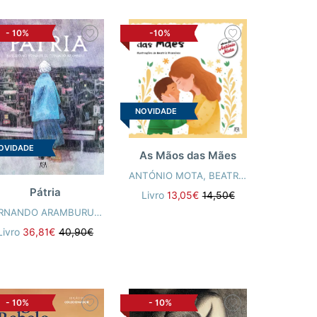
-
10%
-10%
NOVIDADE
OVIDADE
As Mãos das Mães
ANTÓNIO MOTA
,
BEATRIZ FRANCISCO
Pátria
Livro
13,05€
14,50€
FERNANDO ARAMBURU
,
TONI FEJZULA
Livro
36,81€
40,90€
-
10%
-
10%