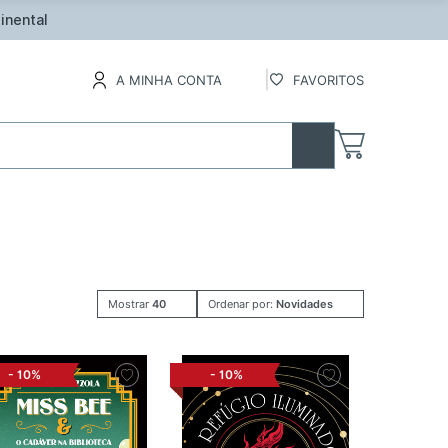
inental
A MINHA CONTA
FAVORITOS
Mostrar
40
Ordenar por:
Novidades
-
10%
-
10%