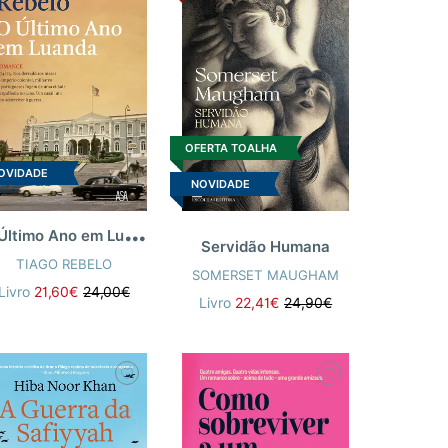
OFERTA TOALHA
OVIDADE
A ARAÚJO
NOVIDADE
O
Último Ano em Luanda
Servidão Humana
TIAGO REBELO
SOMERSET MAUGHAM
Livro
21,60€
24,00€
Livro
22,41€
24,90€