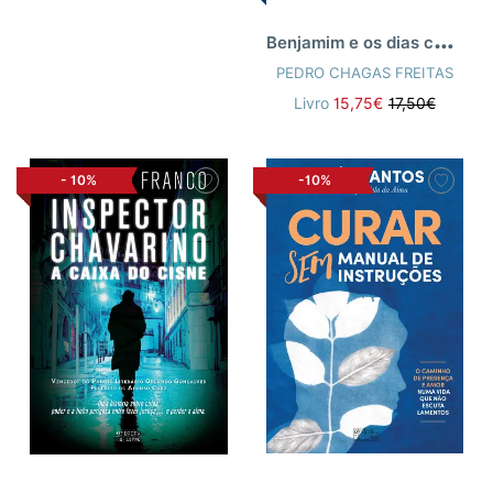
B
enjamim e os dias cheios de nada
PEDRO CHAGAS FREITAS
Livro
15,75€
17,50€
-
10%
-10%