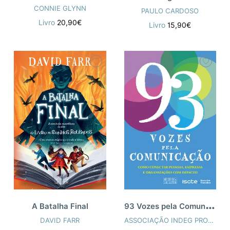
CONNIE GLYNN
PAULO CARDOSO
Livro
20,90€
Livro
15,90€
9
3 Vozes pela Comunicação
A Batalha Final
DAVID FARR
ASSOCIAÇÃO INDEG PROJECTO ISCTE