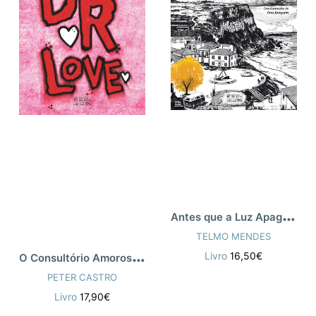
A
ntes que a Luz Apague a Escuridão
TELMO MENDES
O
Consultório Amoroso do Dr. Love
Livro
16,50€
PETER CASTRO
Livro
17,90€