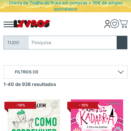
Oferta de Toalha de Praia em compras ≥ 30€ de artigos
assinalados
TUDO
FILTROS (0)
1-40 de 938 resultados
-10%
-
10%