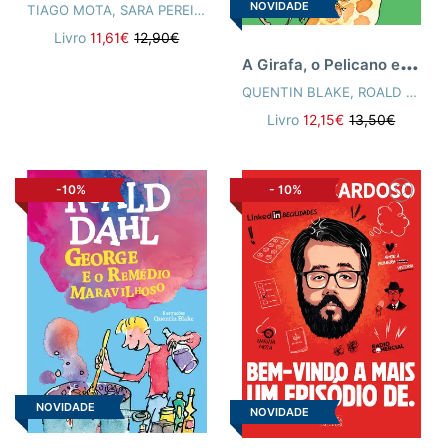
NOVIDADE
TIAGO MOTA
,
SARA PEREIRA
Livro
11,61€
12,90€
A
Girafa, o Pelicano e Eu
QUENTIN BLAKE
,
ROALD DAHL
Livro
12,15€
13,50€
-10%
-
10%
NOVIDADE
NOVIDADE