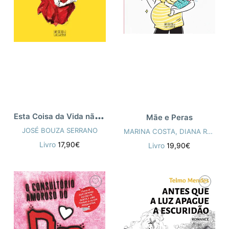
E
sta Coisa da Vida não É nada Fácil
Mãe e Peras
JOSÉ BOUZA SERRANO
MARINA COSTA
,
DIANA RODRIGUES
Livro
17,90€
Livro
19,90€