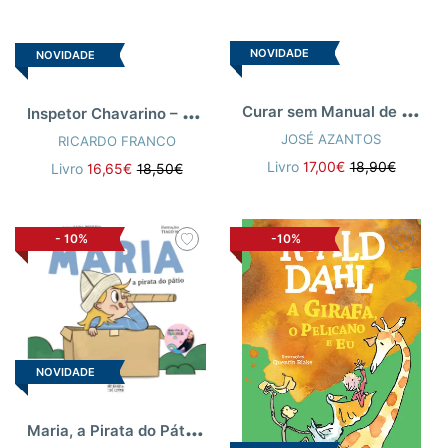
NOVIDADE
NOVIDADE
C
urar sem Manual de Instruções
I
nspetor Chavarino – Vol. I
JOSÉ AZANTOS
RICARDO FRANCO
Livro
17,00€
18,90€
Livro
16,65€
18,50€
-
10%
-10%
NOVIDADE
M
aria, a Pirata do Pátio, e Miguel, o Maestro dos Sonhos