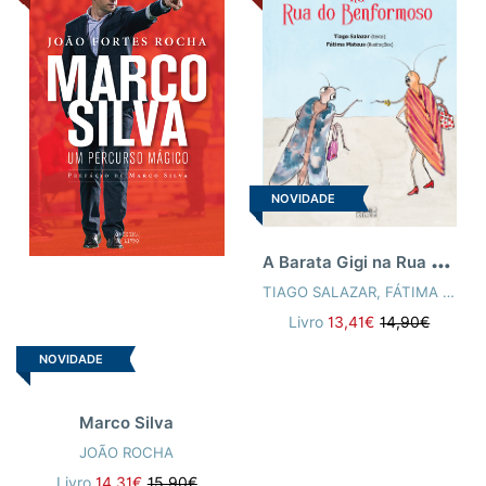
NOVIDADE
A
Barata Gigi na Rua do Benformoso
TIAGO SALAZAR
,
FÁTIMA MATEUS
Livro
13,41€
14,90€
NOVIDADE
Marco Silva
JOÃO ROCHA
Livro
14,31€
15,90€