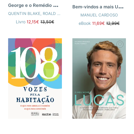
G
eorge e o Remédio Maravilhoso
B
em-vindos a mais Um Episódio de
QUENTIN BLAKE
,
ROALD DAHL
MANUEL CARDOSO
Livro
12,15€
13,50€
eBook
11,69€
12,99€