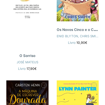
O
s Novos Cinco e o Código dos Contraband
ENID BLYTON
,
CHRIS SMITH
,
J
Livro
10,90€
O Sorriso
JOSÉ MATEUS
Livro
17,90€