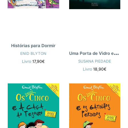
Histórias para Dormir
U
ma Porta de Vidro entre o Céu e o Inferno
ENID BLYTON
SUSANA PIEDADE
Livro
17,90€
Livro
18,90€