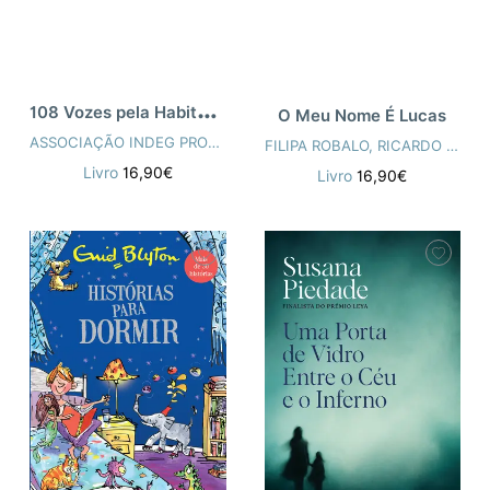
1
08 Vozes pela Habitação
O Meu Nome É Lucas
ASSOCIAÇÃO INDEG PROJECTO ISCTE
FILIPA ROBALO
,
RICARDO MIRANDA
Livro
16,90€
Livro
16,90€