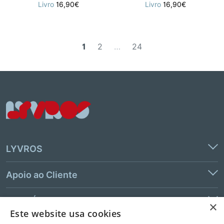
Livro
16,90€
Livro
16,90€
1
2
…
24
LYVROS
Apoio ao Cliente
Links Úteis
×
Este website usa cookies