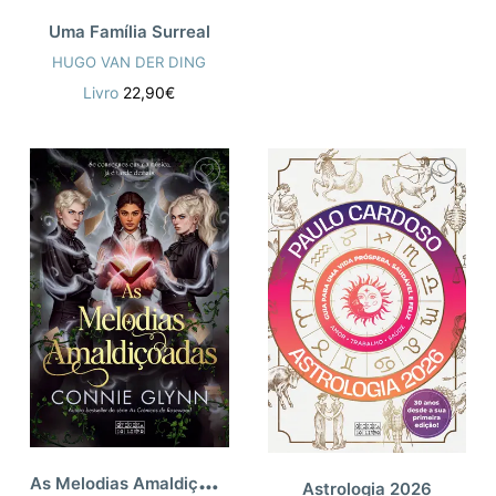
Uma Família Surreal
HUGO VAN DER DING
Livro
22,90€
A
s Melodias Amaldiçoadas
Astrologia 2026