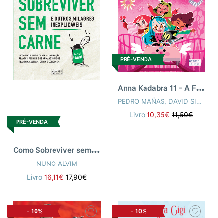
PRÉ-VENDA
A
nna Kadabra 11 – A Feira das Sombras
PEDRO MAÑAS
,
DAVID SIERRA LISTÓN
Livro
10,35€
11,50€
PRÉ-VENDA
C
omo Sobreviver sem Carne
NUNO ALVIM
Livro
16,11€
17,90€
-
10%
-
10%