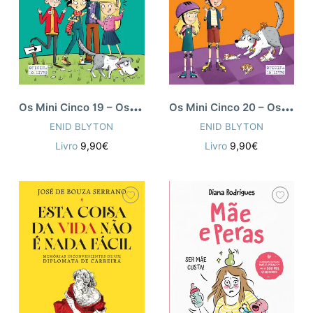
O
s Mini Cinco 19 – Os Cinco e a Caça ao Tesouro
O
s Mini Cinco 20 – Os Cinco e os Gatinhos Perdidos
ENID BLYTON
ENID BLYTON
Livro
9,90€
Livro
9,90€