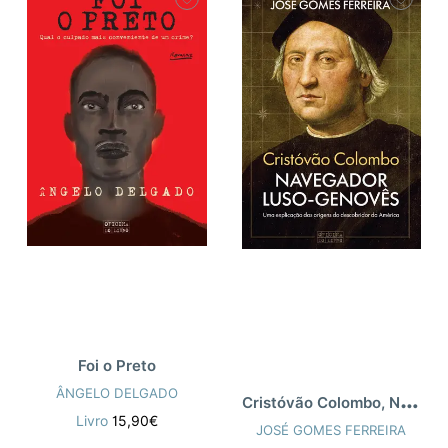
Foi o Preto
ÂNGELO DELGADO
C
ristóvão Colombo, Navegador Luso-Genovê
Livro
15,90€
JOSÉ GOMES FERREIRA