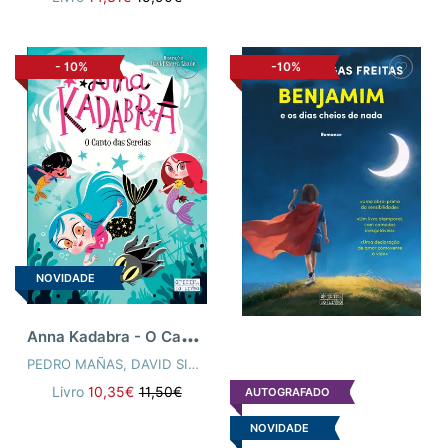
-
10%
-10%
NOVIDADE
A
nna Kadabra - O Canto das Sereias
PEDRO MAÑAS
,
DAVID SIERRA LISTÓN
Livro
10,35€
11,50€
AUTOGRAFADO
NOVIDADE