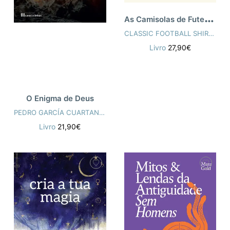
A
s Camisolas de Futebol Mais Emblemáticas
CLASSIC FOOTBALL SHIRTS
Livro
27,90€
O Enigma de Deus
PEDRO GARCÍA CUARTANGO
Livro
21,90€