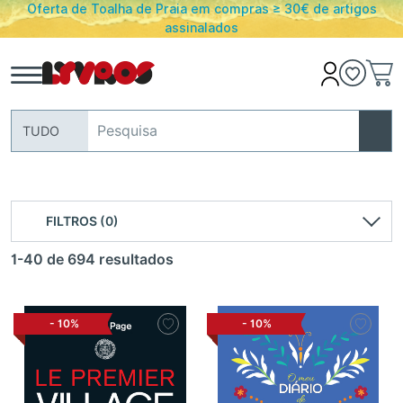
Oferta de Toalha de Praia em compras ≥ 30€ de artigos
assinalados
TUDO
FILTROS (0)
1-40 de 694 resultados
-
10%
-
10%