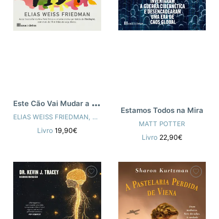
E
ste Cão Vai Mudar a sua Vida
Estamos Todos na Mira
ELIAS WEISS FRIEDMAN
,
BEN GREENMAN
MATT POTTER
Livro
19,90€
Livro
22,90€