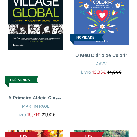
NOVIDADE
O Meu Diário de Colorir
AAVV
Livro
13,05€
14,50€
PRÉ-VENDA
A
Primeira Aldeia Global - edição em francês
MARTIN PAGE
Livro
19,71€
21,90€
-
10%
-10%