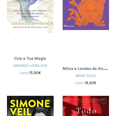
Cria a Tua Magia
AMANDA LOVELACE
M
itos e Lendas da Antiguidade Sem Homens
Livro
15,90€
MARA GOLD
Livro
18,90€