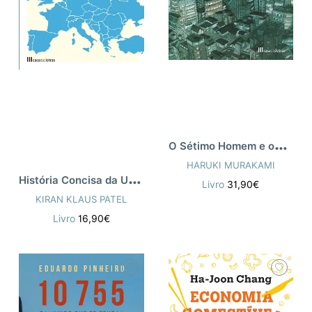
O
Sétimo Homem e outros Contos
HARUKI MURAKAMI
H
istória Concisa da União Europeia
Livro
31,90€
KIRAN KLAUS PATEL
Livro
16,90€