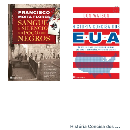
H
istória Concisa dos EUA