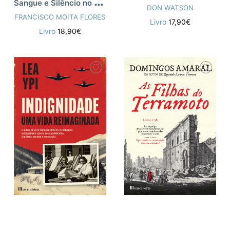
S
angue e Silêncio no Poço dos Negros
DON WATSON
FRANCISCO MOITA FLORES
Livro
17,90€
Livro
18,90€