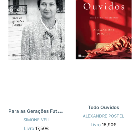
Todo Ouvidos
P
ara as Gerações Futuras
ALEXANDRE POSTEL
SIMONE VEIL
Livro
16,90€
Livro
17,50€