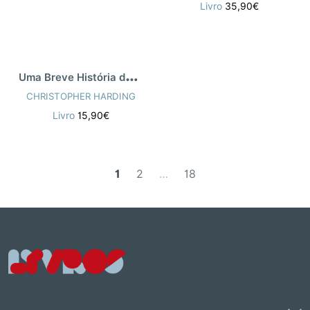
Livro
35,90€
U
ma Breve História do Japão
CHRISTOPHER HARDING
Livro
15,90€
1
2
…
18