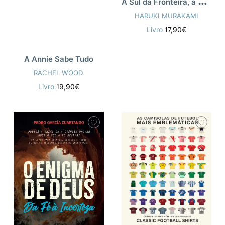
A
Sul da Fronteira, a Oeste do Sol
HARUKI MURAKAMI
Livro
17,90€
A Annie Sabe Tudo
RACHEL WOOD
Livro
19,90€