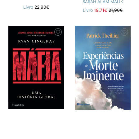
SARAH ALAM MALIK
Livro
22,90€
Livro
19,71€
21,90€