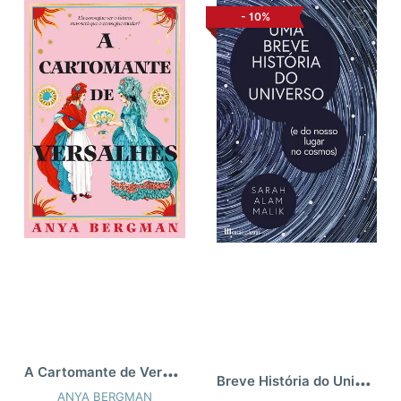
-
10%
A
Cartomante de Versalhes
B
reve História do Universo
ANYA BERGMAN