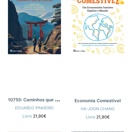
1
0755: Caminhos que Se Cruzam
Economia Comestível
EDUARDO PINHEIRO
HA-JOON CHANG
Livro
21,90€
Livro
21,90€