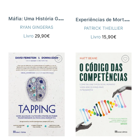
M
áfia: Uma História Global
E
xperiências de Morte Iminente
RYAN GINGERAS
PATRICK THEILLIER
Livro
29,90€
Livro
15,90€