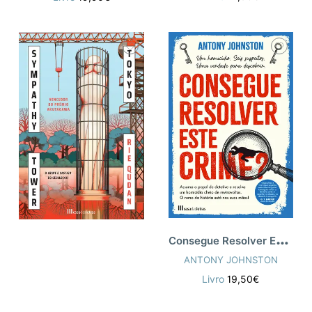
C
onsegue Resolver Este Crime?
ANTONY JOHNSTON
Livro
19,50€