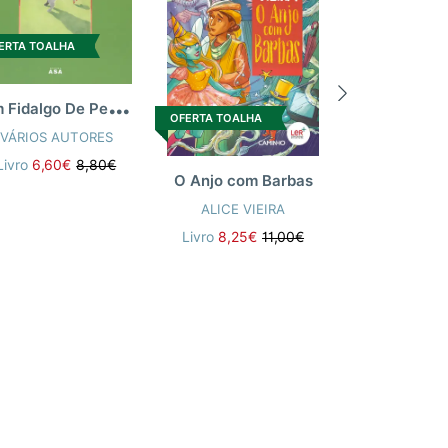
ERTA TOALHA
U
m Fidalgo De Pernas Curtas
OFERTA TOALHA
OFERTA TOALH
VÁRIOS AUTORES
Livro
6,60€
8,80€
O Anjo com Barbas
ALICE VIEIRA
EL ALÇADA
ANTÓNIO 
Livro
8,25€
11,00€
Livro
8,62€