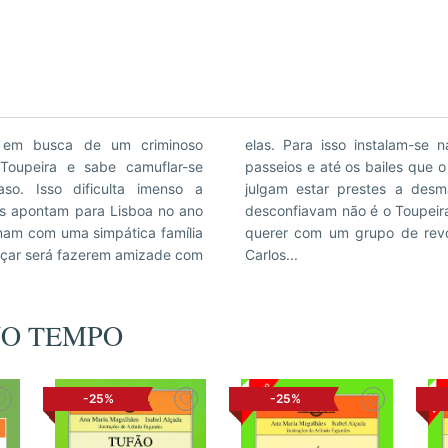
 em busca de um criminoso
am a frequentar as festas, os
Toupeira e sabe camuflar-se
ena, em Sintra. Mes sempre que
so. Isso dificulta imenso a
que afinal a pessoa de quem
as apontam para Lisboa no ano
s levam João a envolver-se sem
onam com uma simpática família
aram para assassinar o rei D.
caçar será fazerem amizade com
Carlos...
 NO TEMPO
-25%
-25%