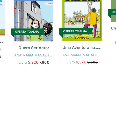
OF
OFERTA TOALHA
OFERTA TOALHA
U
 para o João
U
ma Aventura na Casa da Lagoa
Quero Ser Actor
ANA MARIA MAGALHÃES
,
ISABEL ALÇADA
ANA MARIA MAGALHÃES
,
ISAB
ANA MARIA MAGALHÃES
,
ISABEL ALÇADA
€
Livro
6,37€
8,50€
Livro
5,92€
7,90€