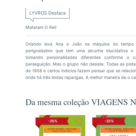
LYVROS Destaca
Mataram O Rei!
Orlando leva Ana e João na máquina do tempo
elas. Para isso instalam-se na casa vizinha e pass
perigosíssimo que tem uma alcunha elucidativa o 
passeios e até os bailes que o rei dá no Palácio da P
tomando personalidades diferentes conforme o ca
julgam estar prestes a desmascará-lo, descobrem 
perseguição. Mas o grupo não desiste. Todas as pist
desconfiavam não é o Toupeira. As voltas e semivolta
de 1908 e certos indícios fazem pensar que se relaci
querer com um grupo de revolucionários que se prep
onde há três lindas raparigas. A melhor maneira de o 
Da mesma coleção VIAGENS
-25%
-25%