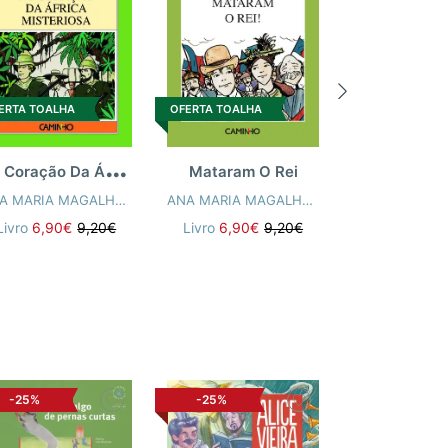
OFERTA TOALH
ERTA TOALHA
OFERTA TOALHA
N
o Coração Da África Misterios
Viagem À 
Mataram O Rei
EL ALÇADA
ANA MARIA MAGALHÃES
,
ISABEL ALÇADA
ANA MARIA MAGALHÃES
,
ISABEL ALÇADA
Livro
6,90€
Livro
6,90€
9,20€
Livro
6,90€
9,20€
-25%
-25%
-25%