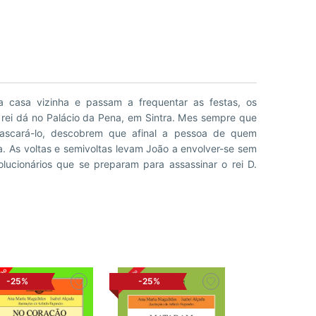
-25%
-25%
-25%