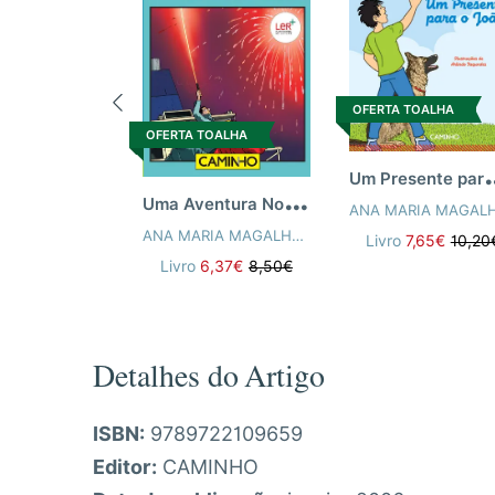
OFERTA TOALHA
OFERTA TOALHA
m Presente
U
ma Aventura No Alto Mar
ANA MARIA MAGALHÃES
,
ISABEL ALÇADA
Livro
7,65€
10,20
Livro
6,37€
8,50€
Detalhes do Artigo
ISBN:
9789722109659
Editor:
CAMINHO