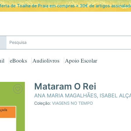
ferta de Toalha de Praia em compras ≥ 30€ de artigos assinalad
il
eBooks
Audiolivros
Apoio Escolar
Mataram O Rei
ANA MARIA MAGALHÃES
,
ISABEL ALÇ
Coleção:
VIAGENS NO TEMPO