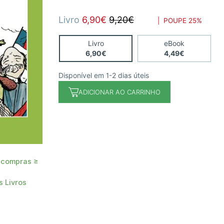
Livro
6,90€
9,20€
| POUPE
25%
Livro
eBook
6,90€
4,49€
Disponível em 1-2 dias úteis
ADICIONAR AO CARRINHO
 compras ≥
 Livros