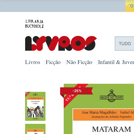
O
TUDO
Livros
Ficção
Não Ficção
Infantil & Juven
-25%