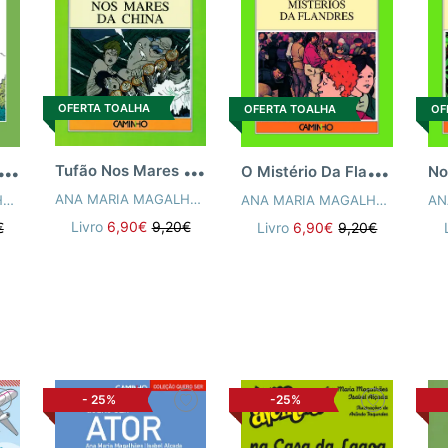
OFERTA TOALHA
OFERTA TOALHA
OF
T
ufão Nos Mares Da China
U
isita à Corte Rei D.Dinis
O
Mistério Da Flandres
ANA MARIA MAGALHÃES
,
ISABEL ALÇADA
ANA MARIA MAGALHÃES
,
ISABEL ALÇADA
ANA MARIA MAGALHÃES
,
ISAB
Livro
6,90€
9,20€
€
Livro
6,90€
9,20€
-
25%
-25%