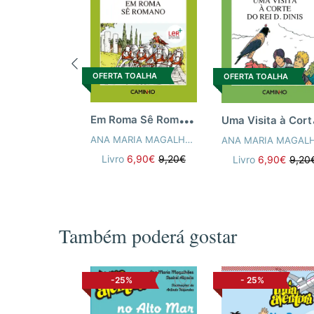
OFERTA TOALHA
OFERTA TOALHA
E
m Roma Sê Romano
ma V
ANA MARIA MAGALHÃES
,
ISABEL ALÇADA
Livro
6,90€
9,20€
Livro
6,90€
9,20
Também poderá gostar
-25%
-
25%