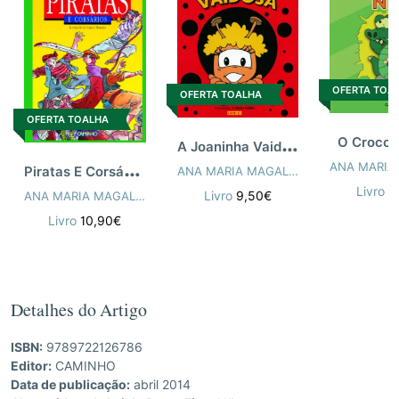
OFERTA TOA
OFERTA TOALHA
OFERTA TOALHA
A
Joaninha Vaidosa
O Crocodi
P
iratas E Corsários
ANA MARIA MAGALHÃES
,
ISABEL ALÇ
Livro
9
ANA MARIA MAGALHÃES
,
ISABEL ALÇADA
Livro
9,50€
Livro
10,90€
Detalhes do Artigo
ISBN:
9789722126786
Editor:
CAMINHO
Data de publicação:
abril 2014