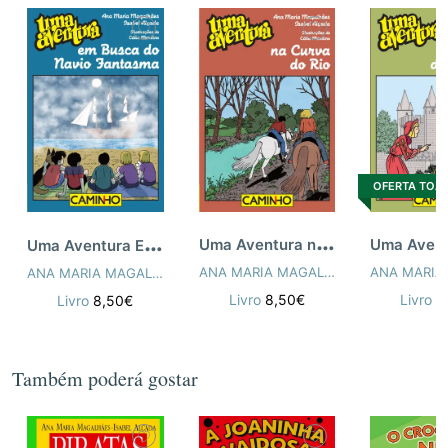
OFERTA TOA
U
ma Aventura na Curva do Rio
U
ma Aventura Em Busca do Navio Fantasma
ANA MARIA MAGALHÃES
,
ISABEL ALÇ
ANA MARIA MAGALHÃES
,
ISABEL ALÇADA
,
CÁTIA MARILINE
Livro
8,50€
Livro
8
Livro
8,50€
Também poderá gostar