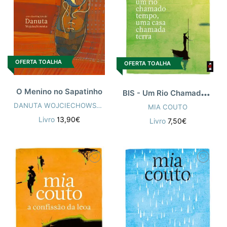
OFERTA TOALHA
OFERTA TOALHA
B
IS - Um Rio Chamado Tempo, Uma Casa Cha
O Menino no Sapatinho
DANUTA WOJCIECHOWSKA
,
MIA COUTO
MIA COUTO
Livro
13,90€
Livro
7,50€