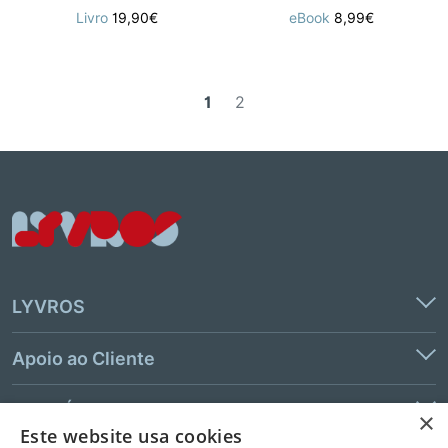
Livro
19,90€
eBook
8,99€
1
2
LYVROS
Apoio ao Cliente
Links Úteis
×
Este website usa cookies