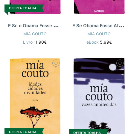
OFERTA TOALHA
E
Se o Obama Fosse Africano
E
Se Obama Fosse Africano? E Outras
MIA COUTO
MIA COUTO
Livro
11,90€
eBook
5,99€
OFERTA TOALHA
OFERTA TOALHA