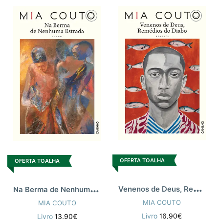
OFERTA TOALHA
OFERTA TOALHA
V
enenos de Deus, Remédios do Diabo
N
a Berma de Nenhuma Estrada
MIA COUTO
MIA COUTO
Livro
16,90€
Livro
13,90€