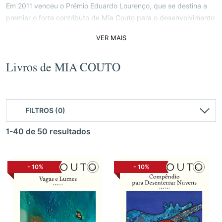
Em 2011 venceu o Prémio Eduardo Lourenço, que se destina a
premiar o forte contributo de Mia Couto para o desenvolvimento
da língua portuguesa. Em 2013 foi galardoado com o Prémio
VER MAIS
Camões e com o prémio norte-americano Neustadt. Em 2015 foi
finalista do The Man Booker Prize. O seu livro Compêndio Para
Desenterrar Nuvens ganhou o Grande Prémio do Conto
Livros de MIA COUTO
Branquinho da Fonseca APE | Câmara Municipal de Cascais |
Fundação D. Luís I, 2023. Já em 2024 obteve o Prémio Feira
Internacional do Livro de Guadalajara (México).
FILTROS (0)
1-40 de 50 resultados
-
10%
-
10%