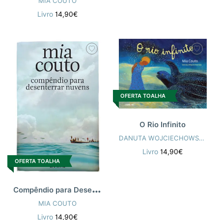
MIA COUTO
Livro
14,90€
OFERTA TOALHA
O Rio Infinito
DANUTA WOJCIECHOWSKA
,
MI
Livro
14,90€
OFERTA TOALHA
C
ompêndio para Desenterrar Nuvens-EA
MIA COUTO
Livro
14,90€