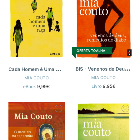
OFERTA TOALHA
B
IS - Venenos de Deus, Remédios do Diabo
C
ada Homem é Uma Raça
MIA COUTO
MIA COUTO
Livro
9,95€
eBook
9,99€