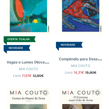
OFERTA TOALHA
NOVIDADE
NOVIDADE
C
ompêndio para Desenterrar Nuvens (Nova Capa)
V
agas e Lumes (Nova Capa)
MIA COUTO
MIA COUTO
Livro
14,31€
15,90€
Livro
11,61€
12,90€