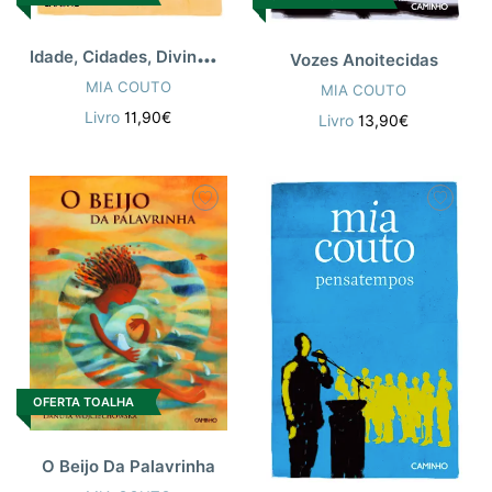
I
dade, Cidades, Divindades
Vozes Anoitecidas
MIA COUTO
MIA COUTO
Livro
11,90€
Livro
13,90€
OFERTA TOALHA
O Beijo Da Palavrinha