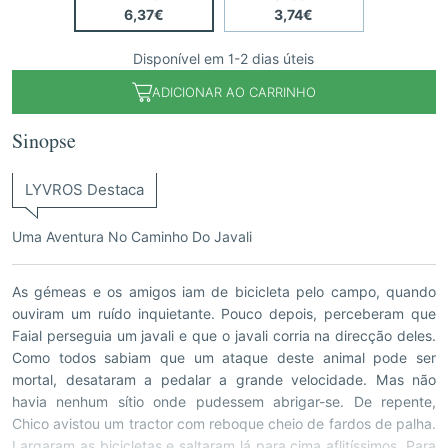
6,37€
3,74€
Disponível em 1-2 dias úteis
ADICIONAR AO CARRINHO
Sinopse
LYVROS Destaca
Uma Aventura No Caminho Do Javali
As gémeas e os amigos iam de bicicleta pelo campo, quando
ouviram um ruído inquietante. Pouco depois, perceberam que
Faial perseguia um javali e que o javali corria na direcção deles.
Como todos sabiam que um ataque deste animal pode ser
mortal, desataram a pedalar a grande velocidade. Mas não
havia nenhum sítio onde pudessem abrigar-se. De repente,
Chico avistou um tractor com reboque cheio de fardos de palha.
Largaram as bicicletas e saltaram lá para cima aflitíssimos. Para