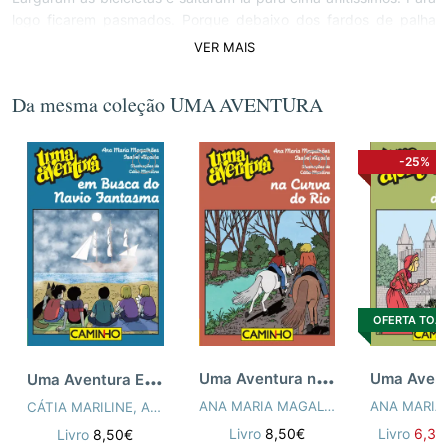
logo ficarem pasmados. Porque debaixo dos fardos de palha
uma voz de mulher cantava: Eu estou, no caminho do javali...
VER MAIS
Da mesma coleção UMA AVENTURA
-25%
OFERTA TOA
U
ma Aventura na Curva do Rio
U
ma Aventura Em Busca do Navio Fantasma
ANA MARIA MAGALHÃES
,
ISABEL ALÇ
CÁTIA MARILINE
,
ANA MARIA MAGALHÃES
,
ISABEL ALÇADA
Livro
8,50€
Livro
6,37
Livro
8,50€