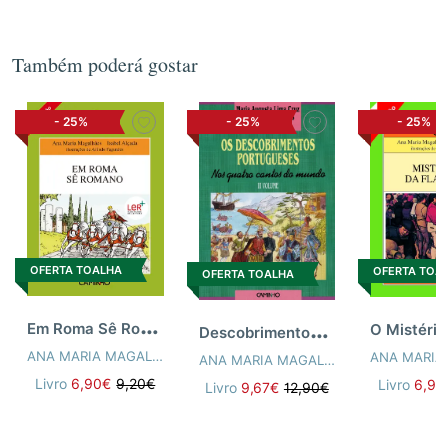
Também poderá gostar
-
25%
-
25%
-
25%
OFERTA TOALHA
OFERTA TOA
OFERTA TOALHA
E
m Roma Sê Romano
D
escobrimentos Portugueses Iii
ANA MARIA MAGALHÃES
,
ISABEL ALÇADA
ANA MARIA MAGALHÃES
,
ISABEL ALÇ
Livro
6,90€
9,20€
Livro
6,90
Livro
9,67€
12,90€