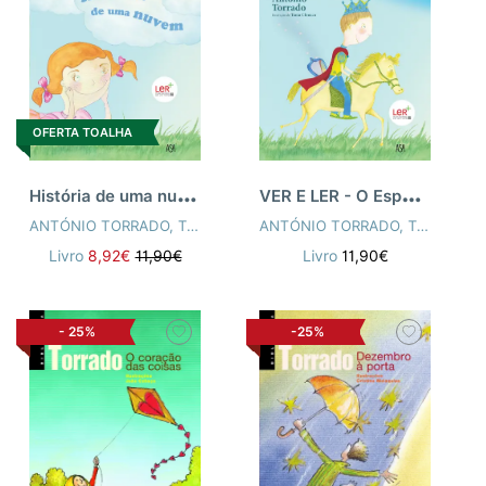
OFERTA TOALHA
H
istória de uma nuvem - vol. 2
V
ER E LER - O Espelho Mágico
ANTÓNIO TORRADO
,
TÂNIA CLÍMACO
ANTÓNIO TORRADO
,
TÂNIA CLÍMACO
Livro
8,92€
11,90€
Livro
11,90€
-
25%
-25%