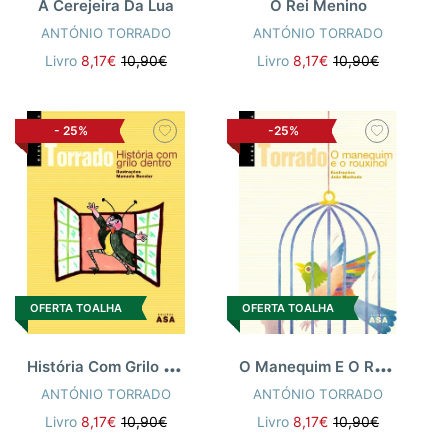
A Cerejeira Da Lua
O Rei Menino
ANTÓNIO TORRADO
ANTÓNIO TORRADO
Livro
8,17€
10,90€
Livro
8,17€
10,90€
-
25%
-25%
OFERTA TOALHA
OFERTA TOALHA
H
istória Com Grilo Dentro
O
Manequim E O Rouxinol
ANTÓNIO TORRADO
ANTÓNIO TORRADO
Livro
8,17€
10,90€
Livro
8,17€
10,90€