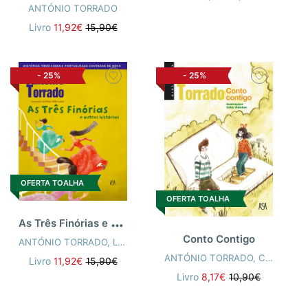
ANTÓNIO TORRADO
Livro
11,92€
15,90€
-
25%
-
25%
OFERTA TOALHA
OFERTA TOALHA
A
s Três Finórias e outras Histórias
Conto Contigo
ANTÓNIO TORRADO
,
LOPES, MARIA JOAO (ILUST)
ANTÓNIO TORRADO
,
CÁTIA VIDINHAS
Livro
11,92€
15,90€
Livro
8,17€
10,90€