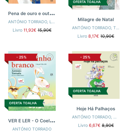
OFERTA TOALHA
P
ena de ouro e outras histórias
Milagre de Natal
ANTÓNIO TORRADO
,
LOPES, MARIA JOAO (ILUST)
ANTÓNIO TORRADO
,
TIAGO PIMENTEL DOS SANTOS
Livro
11,92€
15,90€
Livro
8,17€
10,90€
-
25%
-
25%
OFERTA TOALHA
OFERTA TOALHA
Hoje Há Palhaços
ANTÓNIO TORRADO
,
MARIA AL
V
ER E LER - O Coelhinho Branco
Livro
6,67€
8,90€
ANTÓNIO TORRADO