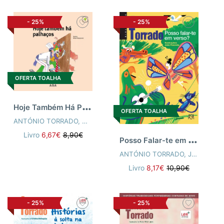
-
25%
-
25%
OFERTA TOALHA
H
oje Também Há Palhaços
OFERTA TOALHA
ANTÓNIO TORRADO
,
MARIA ALBERTA MENÉRES
Livro
6,67€
8,90€
P
osso Falar-te em Verso?
ANTÓNIO TORRADO
,
JOÃO FAZENDA
Livro
8,17€
10,90€
-
25%
-
25%