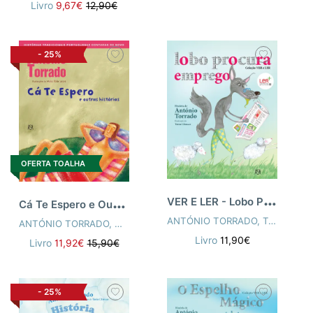
Livro
9,67€
12,90€
-
25%
OFERTA TOALHA
V
ER E LER - Lobo Procura Emprego
C
á Te Espero e Outras Histórias
ANTÓNIO TORRADO
,
TÂNIA CLÍMACO
ANTÓNIO TORRADO
,
MARIA JOÃO LOPES
Livro
11,90€
Livro
11,92€
15,90€
-
25%