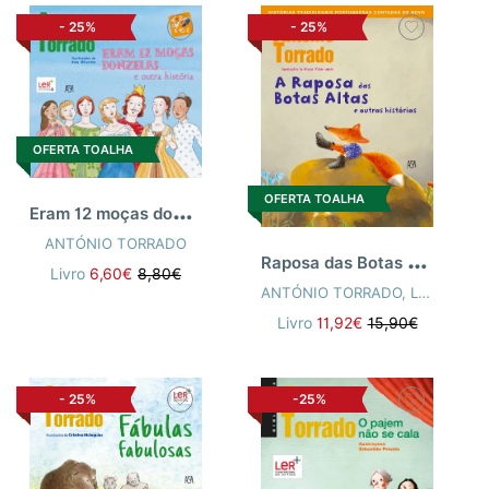
-
25%
-
25%
OFERTA TOALHA
OFERTA TOALHA
E
ram 12 moças donzelas... e outra histór
ANTÓNIO TORRADO
R
aposa das Botas Altas e outras História
Livro
6,60€
8,80€
ANTÓNIO TORRADO
,
LOPES, MARIA JOAO (ILUST)
Livro
11,92€
15,90€
-
25%
-25%