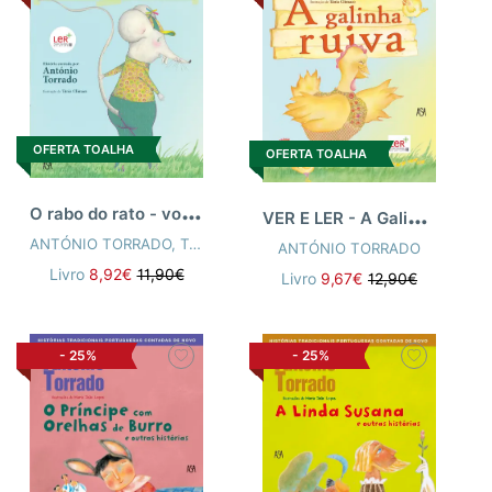
OFERTA TOALHA
OFERTA TOALHA
O
rabo do rato - vol. 3
V
ER E LER - A Galinha Ruiva
ANTÓNIO TORRADO
,
TÂNIA CLÍMACO
ANTÓNIO TORRADO
Livro
8,92€
11,90€
Livro
9,67€
12,90€
-
25%
-
25%