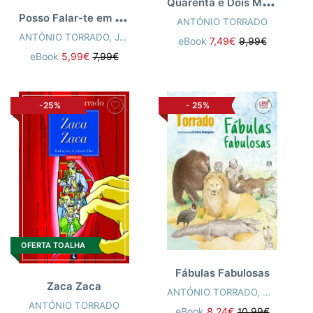
Q
uarenta e Dois Mais Vinte e Um..
P
osso Falar-te em Verso?
ANTÓNIO TORRADO
ANTÓNIO TORRADO
,
JOÃO FAZENDA
eBook
7,49€
9,99€
eBook
5,99€
7,99€
-25%
-
25%
OFERTA TOALHA
Fábulas Fabulosas
Zaca Zaca
ANTÓNIO TORRADO
,
MARIA CRI
ANTÓNIO TORRADO
eBook
8,24€
10,99€