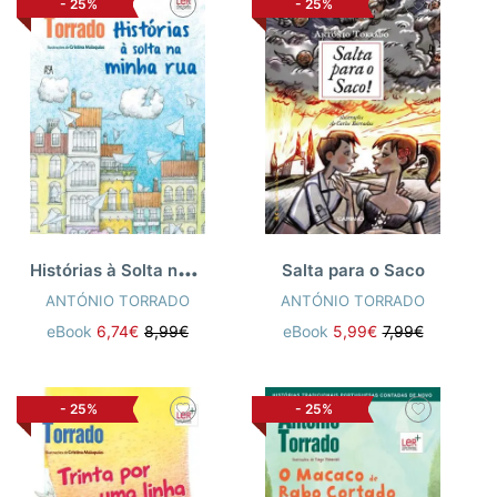
-
25%
-
25%
H
istórias à Solta na Minha Rua
Salta para o Saco
ANTÓNIO TORRADO
ANTÓNIO TORRADO
eBook
6,74€
8,99€
eBook
5,99€
7,99€
-
25%
-
25%