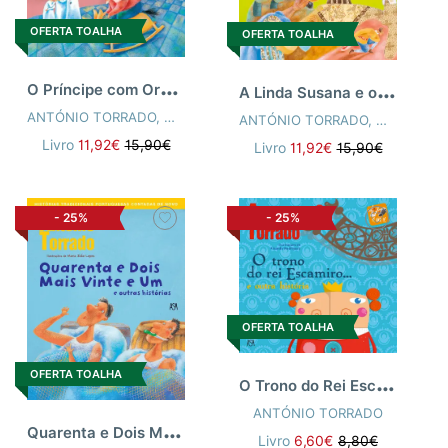
OFERTA TOALHA
OFERTA TOALHA
O
Príncipe com Orelhas de Burro e outras
A
Linda Susana e outras histórias
ANTÓNIO TORRADO
,
MARIA JOÃO LOPES
ANTÓNIO TORRADO
,
MARIA JOÃ
Livro
11,92€
15,90€
Livro
11,92€
15,90€
-
25%
-
25%
OFERTA TOALHA
OFERTA TOALHA
O
Trono do Rei Escamiro...e outra histór
ANTÓNIO TORRADO
Q
uarenta e Dois Mais Vinte e Um e Outras
Livro
6,60€
8,80€