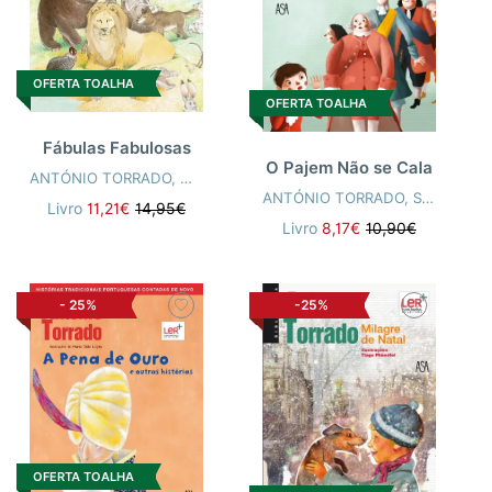
OFERTA TOALHA
OFERTA TOALHA
Fábulas Fabulosas
O Pajem Não se Cala
ANTÓNIO TORRADO
,
MARIA CRISTINA MALAQUIAS
ANTÓNIO TORRADO
,
SEBASTIÃO PEIXOTO
Livro
11,21€
14,95€
Livro
8,17€
10,90€
-
25%
-25%
OFERTA TOALHA