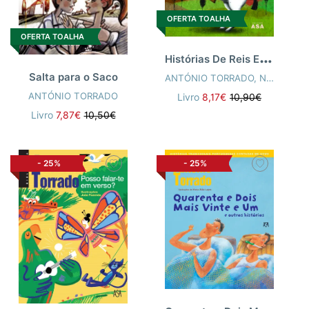
OFERTA TOALHA
OFERTA TOALHA
H
istórias De Reis E Princesas
Salta para o Saco
ANTÓNIO TORRADO
,
NUNO CRUZ
ANTÓNIO TORRADO
Livro
8,17€
10,90€
Livro
7,87€
10,50€
-
25%
-
25%