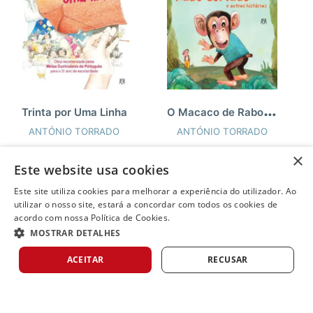
O
Macaco de Rabo Cortado
Trinta por Uma Linha
ANTÓNIO TORRADO
ANTÓNIO TORRADO
eBook
8,99€
11,99€
eBook
7,49€
9,99€
×
Este website usa cookies
Este site utiliza cookies para melhorar a experiência do utilizador. Ao
-
25%
-
25%
utilizar o nosso site, estará a concordar com todos os cookies de
acordo com nossa Política de Cookies.
MOSTRAR DETALHES
ACEITAR
RECUSAR