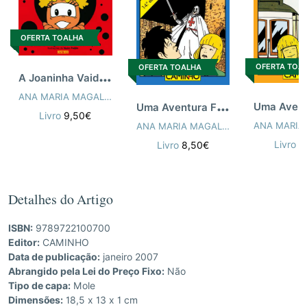
OFERTA TOALHA
OFERTA TOA
OFERTA TOALHA
A
Joaninha Vaidosa
ANA MARIA MAGALHÃES
,
ISABEL ALÇADA
,
NUNO FEIJÃO
U
ma Aventura Fantástica
Livro
9,50€
ANA MARIA MAGALHÃES
,
ISABEL ALÇ
Livro
8
Livro
8,50€
Detalhes do Artigo
ISBN:
9789722100700
Editor:
CAMINHO
Data de publicação:
janeiro 2007
Abrangido pela Lei do Preço Fixo:
Não
Tipo de capa:
Mole
Dimensões:
18,5 x 13 x 1 cm