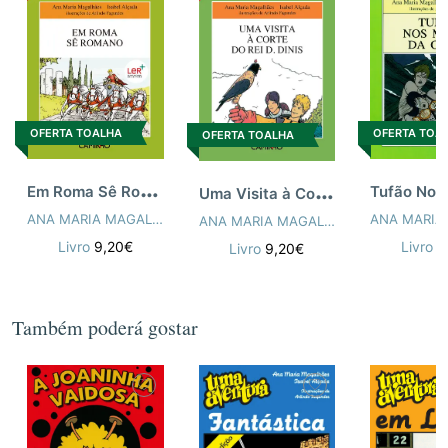
OFERTA TOALHA
OFERTA TOA
OFERTA TOALHA
E
m Roma Sê Romano
U
ma Visita à Corte Rei D.Dinis
ANA MARIA MAGALHÃES
,
ISABEL ALÇADA
ANA MARIA MAGALHÃES
,
ISABEL ALÇ
Livro
9,20€
Livro
9
Livro
9,20€
Também poderá gostar