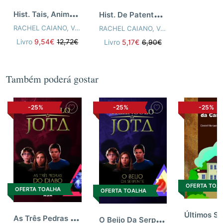
H
ist. Tais, Animais E Outras
H
ist. De Patente Com Tenente
RACHEL CAIANO
,
VÁRIOS AUTORES
RACHEL CAIANO
,
VÁRIOS AUTORES
Livro
9,54€
12,72€
Livro
5,17€
6,90€
Também poderá gostar
-25%
-25%
-25%
OFERTA TOA
OFERTA TOALHA
OFERTA TOALHA
A
s Três Pedras Do Diabo
O
Beijo Da Serpente