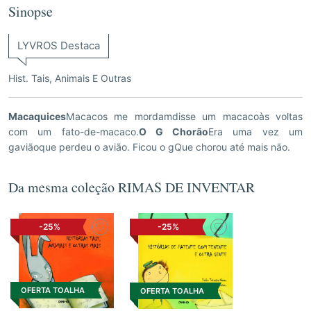
Sinopse
LYVROS Destaca
Hist. Tais, Animais E Outras
Macaquices
Macacos me mordamdisse um macacoàs voltas
com um fato-de-macaco.
O G Chorão
Era uma vez um
gaviãoque perdeu o avião. Ficou o gQue chorou até mais não.
Da mesma coleção RIMAS DE INVENTAR
-25%
-25%
OFERTA TOALHA
OFERTA TOALHA