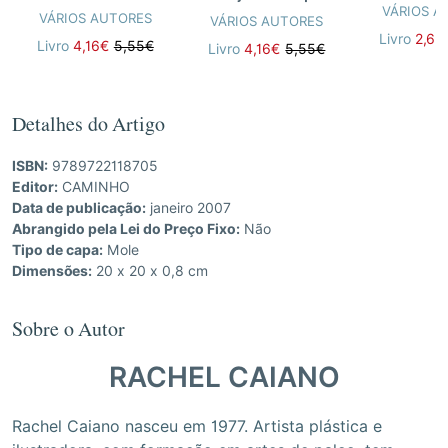
VÁRIOS A
VÁRIOS AUTORES
VÁRIOS AUTORES
Livro
2,62
Livro
4,16€
5,55€
Livro
4,16€
5,55€
Detalhes do Artigo
ISBN:
9789722118705
Editor:
CAMINHO
Data de publicação:
janeiro 2007
Abrangido pela Lei do Preço Fixo:
Não
Tipo de capa:
Mole
Dimensões:
20 x 20 x 0,8 cm
Sobre o Autor
RACHEL CAIANO
Rachel Caiano nasceu em 1977. Artista plástica e