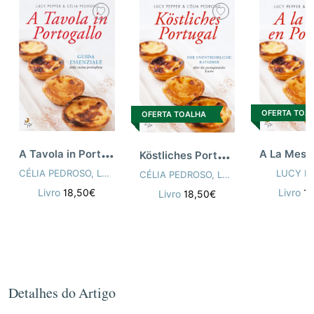
OFERTA TOA
OFERTA TOALHA
A
Tavola in Portogallo (Eat Portugal - Italiano)
K
östliches Portugal
CÉLIA PEDROSO
,
LUCY PEPPER
LUCY P
CÉLIA PEDROSO
,
LUCY PEPPER
Livro
18,50€
Livro
1
Livro
18,50€
Detalhes do Artigo