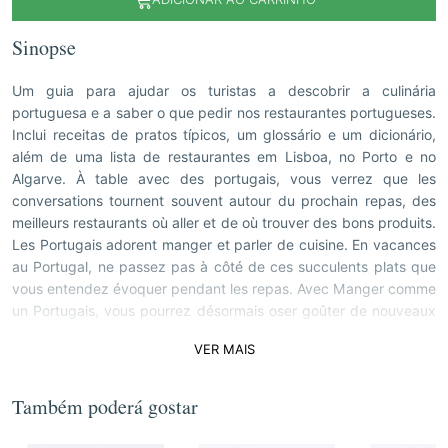
Sinopse
Um guia para ajudar os turistas a descobrir a culinária
portuguesa e a saber o que pedir nos restaurantes portugueses.
Inclui receitas de pratos típicos, um glossário e um dicionário,
além de uma lista de restaurantes em Lisboa, no Porto e no
Algarve. À table avec des portugais, vous verrez que les
conversations tournent souvent autour du prochain repas, des
meilleurs restaurants où aller et de où trouver des bons produits.
Les Portugais adorent manger et parler de cuisine. En vacances
au Portugal, ne passez pas à côté de ces succulents plats que
vous entendez évoquer pendant les repas. Avec Manger comme
un Portugais, vous pourrez désormais oser goûter de nouveaux
plats et vous laisser surprendre par la cuisine portugaise. Il y en
VER MAIS
a des recettes, un glossarie, un dictionarie et un guide des
restaurants à lisbonne, Porto et en Algarve.
Também poderá gostar