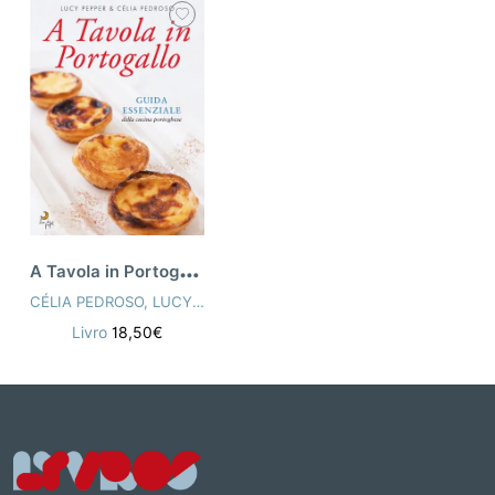
A
Tavola in Portogallo (Eat Portugal - Italiano)
CÉLIA PEDROSO
,
LUCY PEPPER
Livro
18,50€