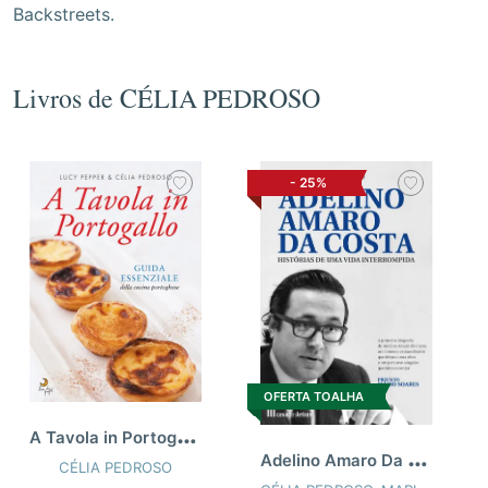
Backstreets.
Livros de CÉLIA PEDROSO
-
25%
OFERTA TOALHA
A
Tavola in Portogallo
A
delino Amaro Da Costa
CÉLIA PEDROSO