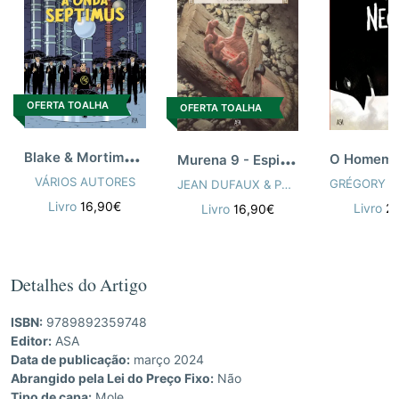
OFERTA TOALHA
OFERTA TOALHA
B
lake & Mortimer 22 - A Onda Septimus
M
urena 9 - Espinhos
VÁRIOS AUTORES
JEAN DUFAUX & PHILIPPE DELABY
Livro
16,90€
Livro
2
Livro
16,90€
Detalhes do Artigo
ISBN:
9789892359748
Editor:
ASA
Data de publicação:
março 2024
Abrangido pela Lei do Preço Fixo:
Não
Tipo de capa:
Mole