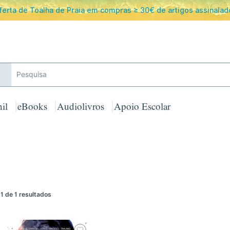
ferta de Toalha de Praia em compras ≥ 30€ de artigos assinalad
il
eBooks
Audiolivros
Apoio Escolar
-1 de 1 resultados