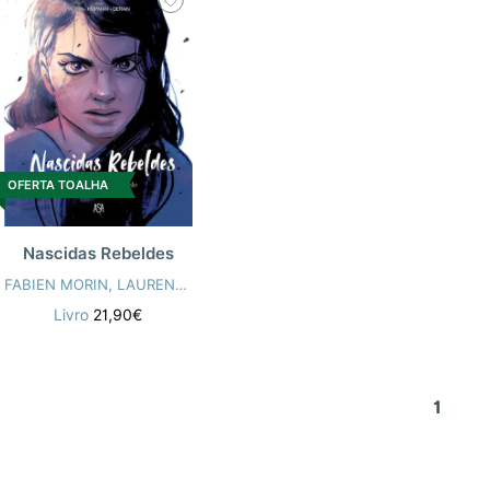
OFERTA TOALHA
Nascidas Rebeldes
FABIEN MORIN
,
LAURENT HOPMAN
,
JULIEN DERAIN
,
GIJÉ
,
VITTORIA
Livro
21,90€
1