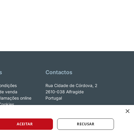
s
Contactos
ondições
Rua Cidade de Córdova, 2
de venda
2610-038 Alfragide
clamações online
Portugal
 Cookies
×
e_LeYa
ACEITAR
RECUSAR