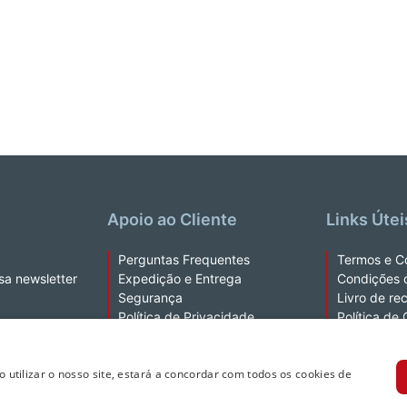
Apoio ao Cliente
Links Útei
Perguntas Frequentes
Termos e C
sa newsletter
Expedição e Entrega
Condições 
Segurança
Livro de re
Política de Privacidade
Política de
Fale Connosco
Kobo Plus 
Ao utilizar o nosso site, estará a concordar com todos os cookies de
a extração de texto e de dados.