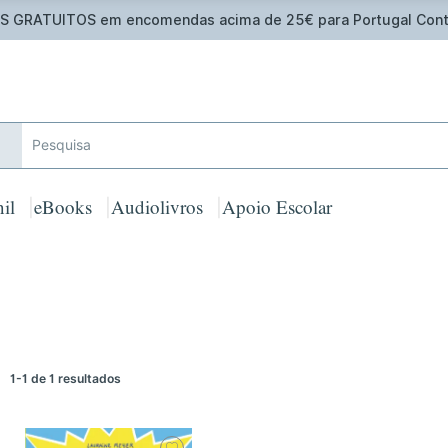
 GRATUITOS em encomendas acima de 25€ para Portugal Cont
il
eBooks
Audiolivros
Apoio Escolar
1-1 de 1 resultados