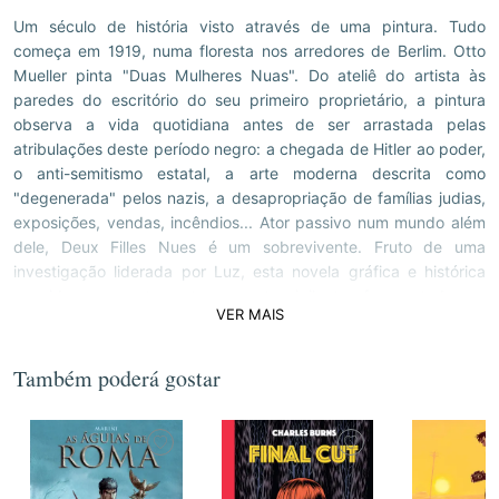
Um século de história visto através de uma pintura. Tudo
começa em 1919, numa floresta nos arredores de Berlim. Otto
Mueller pinta "Duas Mulheres Nuas". Do ateliê do artista às
paredes do escritório do seu primeiro proprietário, a pintura
observa a vida quotidiana antes de ser arrastada pelas
atribulações deste período negro: a chegada de Hitler ao poder,
o anti-semitismo estatal, a arte moderna descrita como
"degenerada" pelos nazis, a desapropriação de famílias judias,
exposições, vendas, incêndios... Ator passivo num mundo além
dele, Deux Filles Nues é um sobrevivente. Fruto de uma
investigação liderada por Luz, esta novela gráfica e histórica
convida-nos a estar extremamente vigilantes face a todas as
VER MAIS
formas de censura política e cultural. Com este livro, o autor
venceu o Fauve d'Or 2025 (Prémio de Melhor Álbum – Festival
International de la BD d'Angoulême).
Também poderá gostar