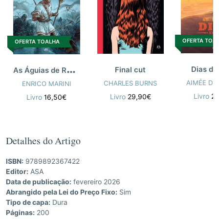
OFERTA TOA
OFERTA TOALHA
A
s Águias de Roma V
Dias de
Final cut
AIMÉE DE
CHARLES BURNS
ENRICO MARINI
Livro
2
Livro
29,90€
Livro
16,50€
Detalhes do Artigo
ISBN:
9789892367422
Editor:
ASA
Data de publicação:
fevereiro 2026
Abrangido pela Lei do Preço Fixo:
Sim
Tipo de capa:
Dura
Páginas:
200