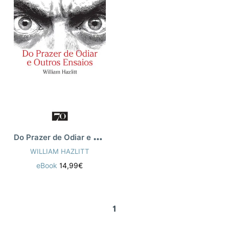
D
o Prazer de Odiar e Outros Ensaios
WILLIAM HAZLITT
eBook
14,99€
1