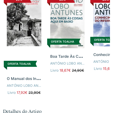
possível.
OFERTA TOA
OFERTA TOALHA
B
oa Tarde Às Coisas Aqui Em Baixo (NV)
ANTÓNIO LOBO ANTUNES
OFERTA TOALHA
Livro
15,67
Livro
18,67€
24,90€
O
Manual dos Inquisidores [n.e.]
ANTÓNIO LOBO ANTUNES
Livro
17,92€
23,90€
Detalhes do Artigo