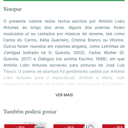
Sinopse
O presente volume reúne textos escritos por António Lobo
Antunes ao longo dos anos. Alguns dos poemas foram
musicados e/ ou cantados por músicos de renome, tais como
Carlos do Carmo, Kátia Guerreiro, Cristina Branco ou Vitorino.
Outros foram reunidos em volumes singelos, como
Letrinhas de
Cantigas
(editado na D. Quixote, 2002),
Fados: Mulher
(D.
Quixote, 2017) e
Diálogos
(na extinta Escritor, 1998), em que
António Lobo Antunes escreveu para pinturas de José Luís
Tinoco. O poema de abertura foi gentilmente cedido por António
Lobo Antunes para o espectáculo
António e Maria
, com
adaptação de textos de António Lobo Antunes por Rui Cardoso
Martins e representação de Maria Rueff, levado à cena no
VER MAIS
Teatro Meridional entre 2015 e 2017. Já o soneto
No tempo em
que de amor viver soía
, glosando um poema de Camões, foi
apenas divulgado por António Lobo Antunes numa entrevista
Também poderá gostar
concedida à imprensa portuguesa em 2017. A edição deste
Livro
de Poemas
pretende atribuir a todos estes textos uma unidade
-
25%
-
25%
-
25%