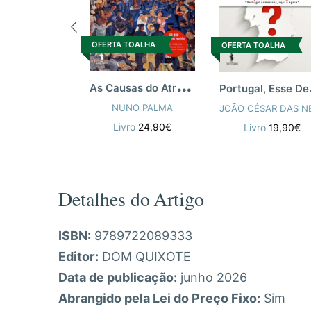
OFERTA TOALHA
OFERTA TOALHA
A
s Causas do Atraso Português
ort
NUNO PALMA
Livro
24,90€
Livro
19,90€
Detalhes do Artigo
ISBN:
9789722089333
Editor:
DOM QUIXOTE
Data de publicação:
junho 2026
Abrangido pela Lei do Preço Fixo:
Sim