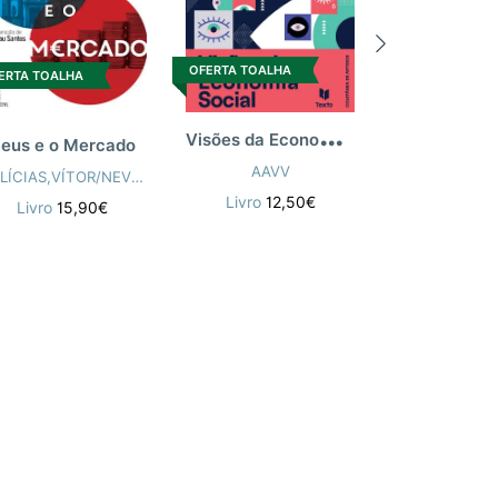
OFERTA TOALH
OFERTA TOALHA
ERTA TOALHA
V
isões da Economia Social
eus e o Mercado
VÁRIO
AAVV
MELÍCIAS,VÍTOR/NEVES,JOÃO/SANTOS,NICOLAU
Livro
19,
Livro
12,50€
Livro
15,90€