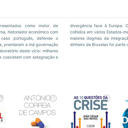
presentados como motor de
tíficos e exemplos concretos
ma, historiador económico com
a, este livro desmonta um dos
o caso português, defende o
a pergunta incómoda: e se o
des, premiaram a má governação
dinheiro de Bruxelas for parte
boratório deste vício: milhares
ue coexistem com estagnação e