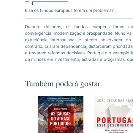
E se os fundos europeus forem um problema?
Durante décadas, os fundos europeus foram a
divergência face à Europa. Com dados, estudos cien
convergência, modernização e prosperidade. Nuno Pal
colhidos em vários Estados-membros da União Europei
experiência internacional e atento observador d
maiores dogmas da integração europeia e lança um
contrário: criaram dependência, distorceram priorida
e travaram reformas decisivas. Portugal é o exemplo-la
de milhões em investimento, estradas e programas, q
Também poderá gostar