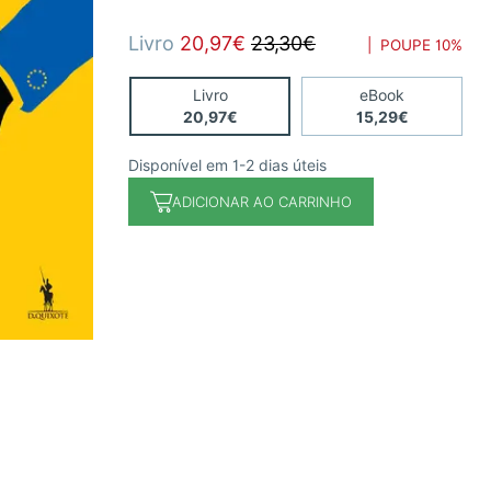
Livro
20,97€
23,30€
| POUPE
10%
Livro
eBook
20,97€
15,29€
Disponível em 1-2 dias úteis
ADICIONAR AO CARRINHO