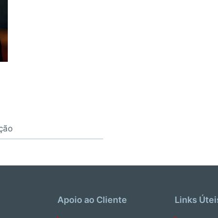
ção
Apoio ao Cliente
Links Útei