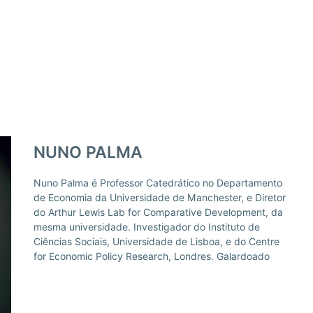
NUNO PALMA
Nuno Palma é Professor Catedrático no Departamento
com vários prémios internacionais, incluindo o Prémio
de Economia da Universidade de Manchester, e Diretor
Stiglitz, atribuído pela International Economic
do Arthur Lewis Lab for Comparative Development, da
Association. Licenciado pela Universidade de Lisboa e
mesma universidade. Investigador do Instituto de
Ciências Sociais, Universidade de Lisboa, e do Centre
for Economic Policy Research, Londres. Galardoado