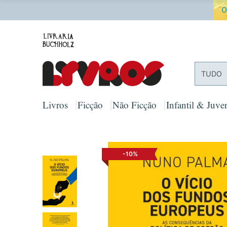
O
TUDO
Livros
Ficção
Não Ficção
Infantil & Juven
-10%