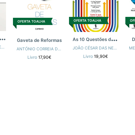
OF
OFERTA TOALHA
OFERTA TOALHA
P
ugal, Esse Desconhecido
A
s 10 Questões da Crise
D
Gaveta de Reformas
JOÃO CÉSAR DAS NEVES
JOÃO CÉSAR DAS NEVES
ANTÓNIO CORREIA DE CAMPOS
Livro
19,90€
Livro
17,90€