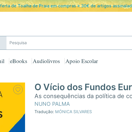
ferta de Toalha de Praia em compras ≥ 30€ de artigos assinalad
il
eBooks
Audiolivros
Apoio Escolar
O Vício dos Fundos Eu
As consequências da política de c
NUNO PALMA
Tradução:
MÓNICA SILVARES