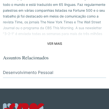
todo o mundo e está traduzido em 65 línguas. Faz regularmente
palestras em várias companhias listadas na Fortune 500 e o seu
trabalho já foi destacado em meios de comunicação como a
revista Time, os jornais The New York Times e The Wall Street
Journal ou o programa da CBS This Morning. A sua newsletter
"3-2-1" é enviada todas as semanas para mais de três milhões
de subscritores. Hábitos Atómicos Workbook é o seu segundo
VER MAIS
livro.
Assuntos Relacionados
Desenvolvimento Pessoal