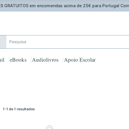
 GRATUITOS em encomendas acima de 25€ para Portugal Cont
il
eBooks
Audiolivros
Apoio Escolar
1-1 de 1 resultados