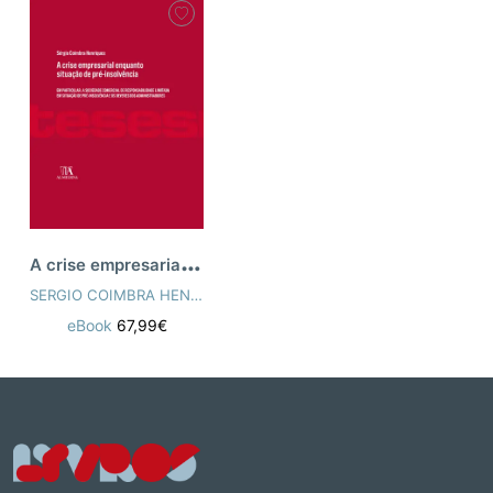
A
crise empresarial enquanto situação de
SERGIO COIMBRA HENRIQUES
eBook
67,99€