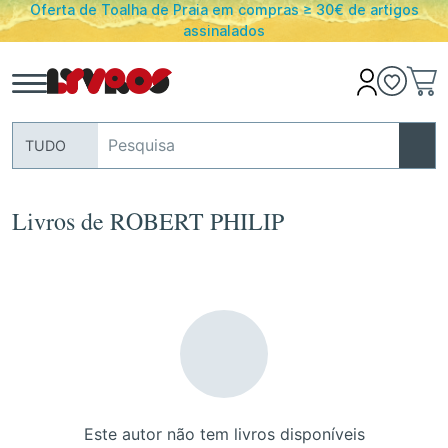
a em compras ≥ 30€ de artigos
PORTES GRATUITOS em en
inalados
Portugal
TUDO
Livros de ROBERT PHILIP
Este autor não tem livros disponíveis