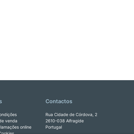
s
Contactos
ondições
Rua Cidade de Córdova, 2
de venda
2610-038 Alfragide
clamações online
Portugal
 Cookies