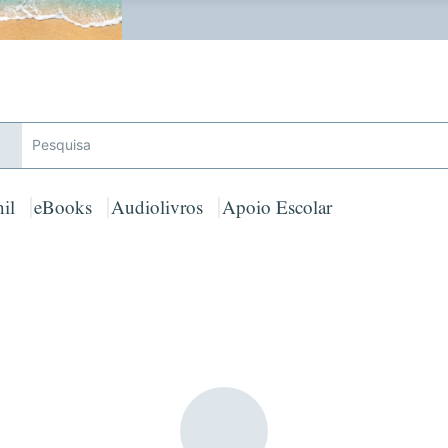
 GRATUITOS em encomendas acima de 25€ para Portugal Cont
il
eBooks
Audiolivros
Apoio Escolar