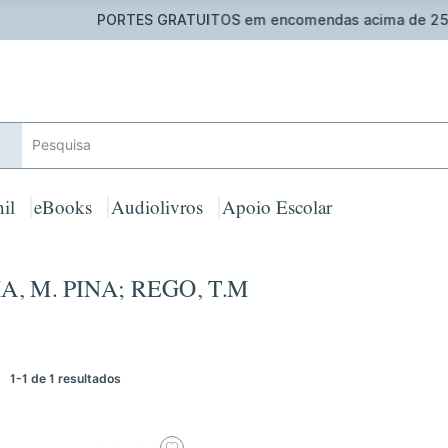
 GRATUITOS em encomendas acima de 25€ para Portugal Cont
il
eBooks
Audiolivros
Apoio Escolar
A, M. PINA; REGO, T.M
1-1 de 1 resultados