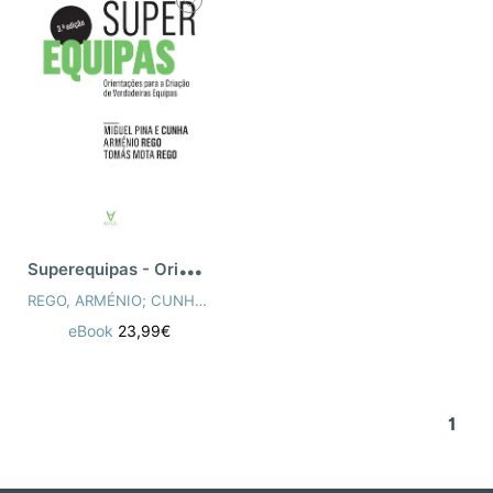
S
uperequipas - Orientações para a Criaçã
REGO, ARMÉNIO; CUNHA, M. PINA; REGO, T.M
eBook
23,99€
1