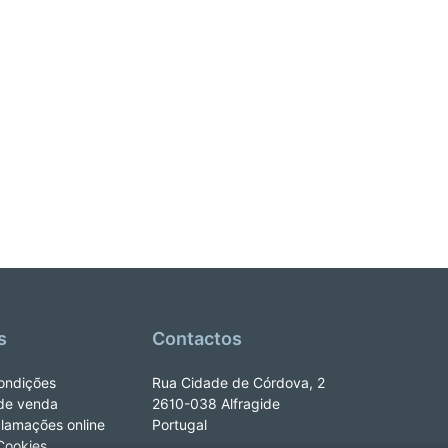
s
Contactos
ondições
Rua Cidade de Córdova, 2
de venda
2610-038 Alfragide
clamações online
Portugal
 Cookies