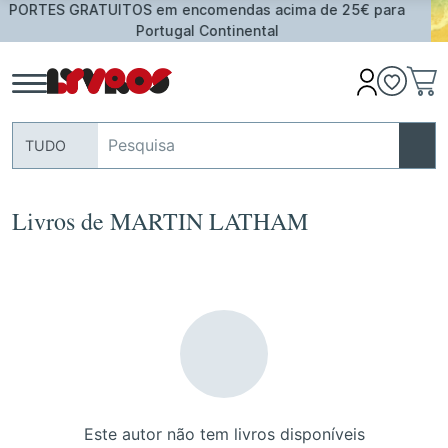
comendas acima de 25€ para
Oferta de Toalha de Prai
 Continental
ass
TUDO
Livros de MARTIN LATHAM
Este autor não tem livros disponíveis