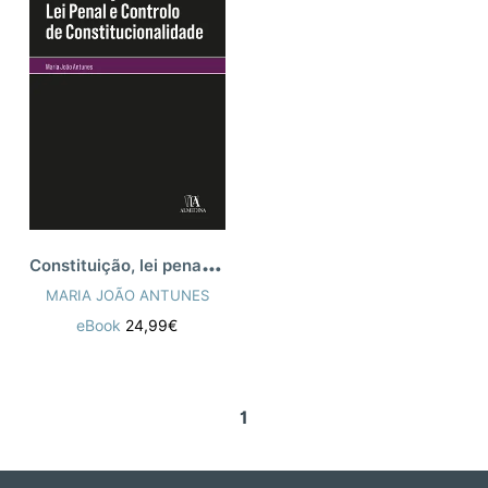
C
onstituição, lei penal e controlo de co
MARIA JOÃO ANTUNES
eBook
24,99€
1