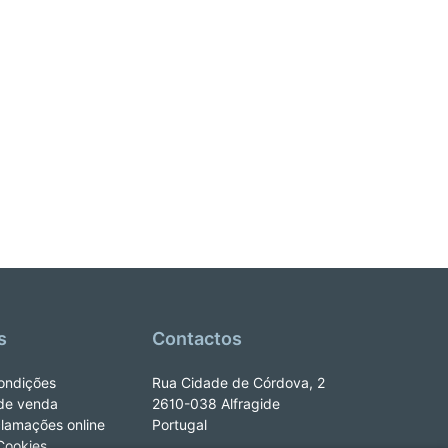
s
Contactos
ondições
Rua Cidade de Córdova, 2
de venda
2610-038 Alfragide
clamações online
Portugal
 Cookies