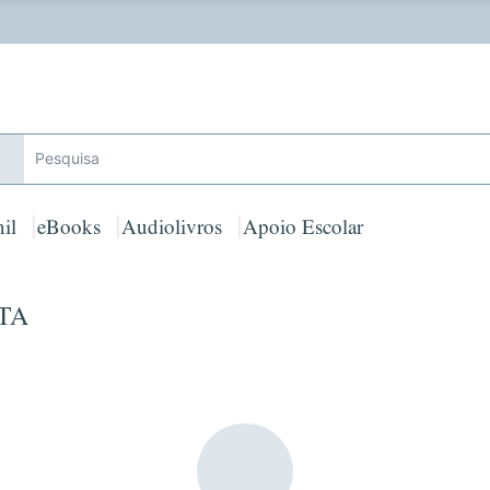
ferta de Toalha de Praia em compras ≥ 30€ de artigos assinalad
il
eBooks
Audiolivros
Apoio Escolar
STA