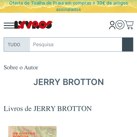
 Toalha de Praia em compras ≥ 30€ de artigos
PORTES G
assinalados
TUDO
Sobre o Autor
JERRY BROTTON
Livros de JERRY BROTTON