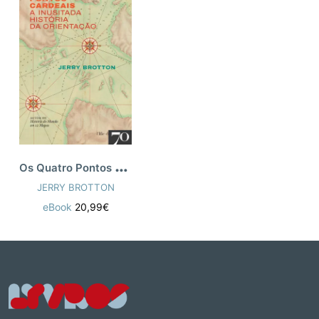
O
s Quatro Pontos Cardeais - A Inus
JERRY BROTTON
eBook
20,99€