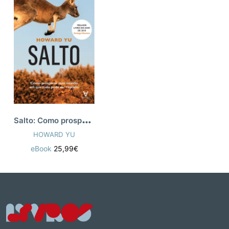
S
alto: Como prosperar num mundo em que t
HOWARD YU
eBook
25,99€