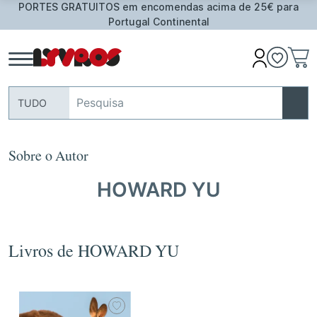
RATUITOS em encomendas acima de 25€ para
Oferta de
Portugal Continental
TUDO
Sobre o Autor
HOWARD YU
Livros de HOWARD YU