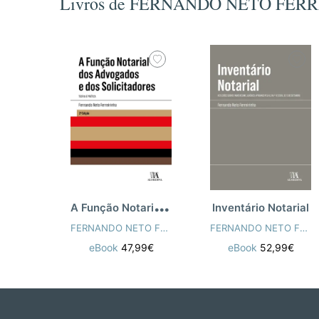
Livros de FERNANDO NETO FER
A
Função Notarial dos Advogados e dos So
Inventário Notarial
FERNANDO NETO FERREIRINHA
FERNANDO NETO FERREIRINHA
eBook
47,99€
eBook
52,99€