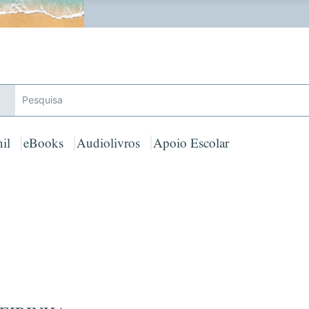
 GRATUITOS em encomendas acima de 25€ para Portugal Cont
il
eBooks
Audiolivros
Apoio Escolar