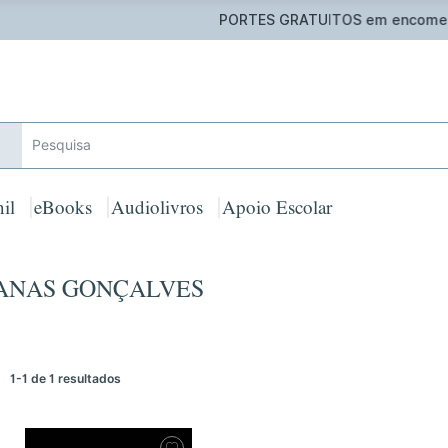
 GRATUITOS em encomendas acima de 25€ para Portugal Cont
il
eBooks
Audiolivros
Apoio Escolar
CANAS GONÇALVES
1-1 de 1 resultados