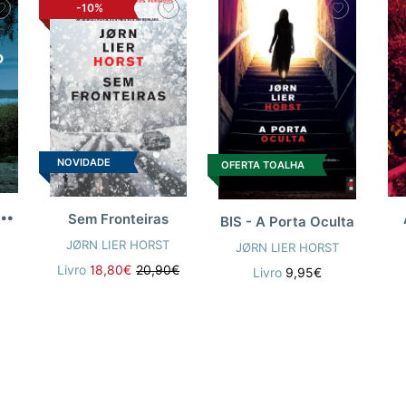
-10%
NOVIDADE
OFERTA TOALHA
U
stão de Culpa
Sem Fronteiras
BIS - A Porta Oculta
T
JØRN LIER HORST
JØRN LIER HORST
Livro
18,80€
20,90€
Livro
9,95€