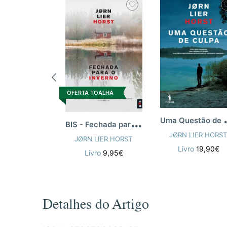
OFERTA TOALHA
ma Que
B
IS - Fechada para o Inverno
JØRN LIER HORS
JØRN LIER HORST
Livro
19,90€
Livro
9,95€
Detalhes do Artigo