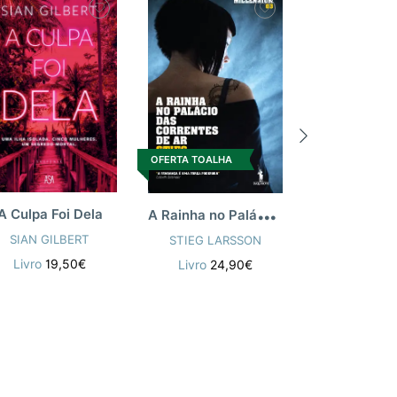
OFERTA TOALHA
OFERTA TOALH
A
Rainha no Palácio das Correntes de Ar
A Culpa Foi Dela
SIAN GILBERT
STIEG LARSSON
AGATHA CH
Livro
19,50€
Livro
24,90€
Livro
13,