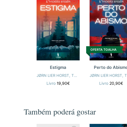
OFERTA TOALHA
Perto do Abism
Estigma
JØRN LIER HORST
,
THOMAS ENGER
JØRN LIER HORST
,
THOMAS ENGER
Livro
20,90€
Livro
19,90€
Também poderá gostar