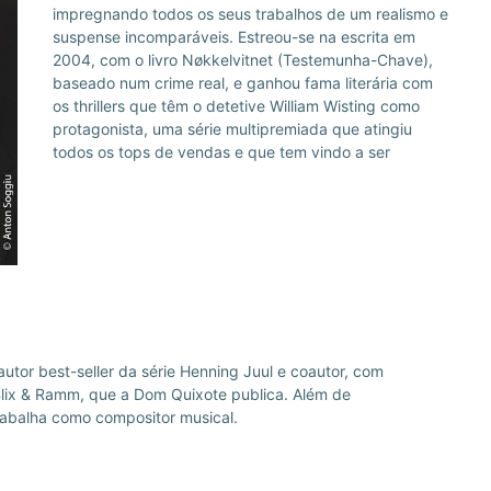
impregnando todos os seus trabalhos de um realismo e
Dourado 2012, o Prémio Chave de Vidro 2013 e o
suspense incomparáveis. Estreou-se na escrita em
Prémio Martin Beck 2014 (os três atribuídos a Cães de
2004, com o livro Nøkkelvitnet (Testemunha-Chave),
Caça), e ainda o Prémio Petrona (para melhor romance
baseado num crime real, e ganhou fama literária com
policial escandinavo do ano no Reino Unido), que
os thrillers que têm o detetive William Wisting como
venceu por duas vezes, em 2016 (O Homem das
protagonista, uma série multipremiada que atingiu
todos os tops de vendas e que tem vindo a ser
autor best-seller da série Henning Juul e coautor, com
 Blix & Ramm, que a Dom Quixote publica. Além de
rabalha como compositor musical.