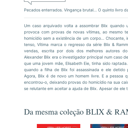
Pecados enterrados. Vingança brutal... O quinto livro d
Um caso arquivado volta a assombrar Blix quando u
cometeu, a sua carreira nas forças de segurança cheg
provoca com provas de novas vítimas, ao mesmo 
Eie continua a conduzi-lo para as suas novas vítim
homicídio sem a existência de um corpo... Chocante, 
conhece detalhes da vida privada do antigo investig
tenso, Vítima marca o regresso da série Blix & Ramm
com ninguém. Entretanto, Emma Ramm é contactad
vendas, escrita por dois dos melhores autores do
padrasto foi detido por suspeita de ter assassinado 
Alexander Blix era o investigador principal num caso
existe corpo. Nem outros suspeitos... Blix e Ramm só
que uma jovem mãe, Elisabeth Eie, tinha sido raptad
e, quando as impressões digitais de Blix são enc
quando a filha de Blix foi assassinada e ele detido 
criança no local de um crime, o presente torna-se d
Agora, Blix é de novo um homem livre. E a pessoa que
passado. Um passado no qual uma vítima encontrou a
encontrou-o, deixando provas do homicídio na sua caix
se relutante em aceitar a ajuda de Blix. Apesar de ele 
Da mesma coleção BLIX & R