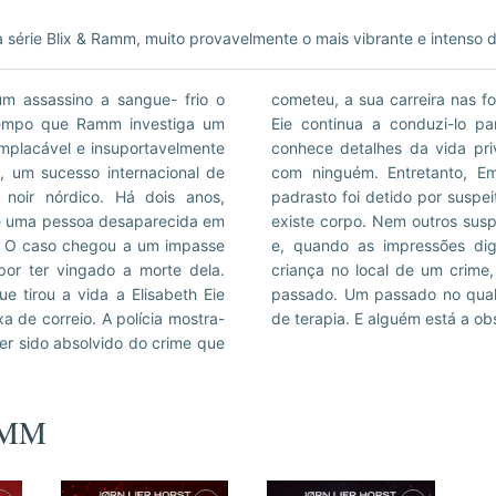
a série Blix & Ramm, muito provavelmente o mais vibrante e intenso d
m assassino a sangue- frio o
ou ao fim. Mas o assassino de
tempo que Ramm investiga um
as, enquanto deixa claro que
implacável e insuportavelmente
ador que este nunca partilhou
, um sucesso internacional de
a por uma adolescente cujo
 noir nórdico. Há dois anos,
uma amiga de infância. Mas não
 de uma pessoa desaparecida em
 podem contar um com o outro,
a. O caso chegou a um impasse
ontradas num desenho de uma
por ter vingado a morte dela.
esconfortavelmente próximo do
 tirou a vida a Elisabeth Eie
 sua própria forma, chocante,
a de correio. A polícia mostra-
de terapia. E alguém está a obs
ter sido absolvido do crime que
AMM