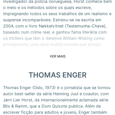
investigador da polícia norueguesa, Horst conhece bem
o meio e os métodos sobre os quais escreve,
impregnando todos os seus trabalhos de um realismo e
suspense incomparáveis. Estreou-se na escrita em
2004, com o livro Nøkkelvitnet (Testemunha-Chave),
baseado num crime real, e ganhou fama literária com
os thrillers que têm o detetive William Wisting como
protagonista, uma série multipremiada que atingiu
todos os tops de vendas e que tem vindo a ser
VER MAIS
adaptada para televisão. Dos inúmeros prémios com
que a sua obra tem sido distinguida, são de destacar o
Prémio dos Livreiros da Noruega 2011 (pelo livro
THOMAS ENGER
Fechada para o Inverno), o Prémio Riverton/ Revólver
Dourado 2012, o Prémio Chave de Vidro 2013 e o
Prémio Martin Beck 2014 (os três atribuídos a Cães de
Thomas Enger (Oslo, 1973) é o jornalista que se tornou
Caça), e ainda o Prémio Petrona (para melhor romance
autor best-seller da série Henning Juul e coautor, com
policial escandinavo do ano no Reino Unido), que
Jørn Lier Horst, da internacionalmente aclamada série
venceu por duas vezes, em 2016 (O Homem das
Blix & Ramm, que a Dom Quixote publica. Além de
Cavernas) e em 2019 (O Código Katharina).
escrever ficção para adultos e jovens, Enger também