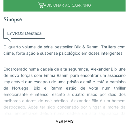
ADICIONAR AO CARRINHO
Sinopse
LYVROS Destaca
O quarto volume da série bestseller Blix & Ramm. Thrillers com
crime, forte ação e suspense psicológico em doses inteligentes.
Encarcerado numa cadeia de alta segurança, Alexander Blix une
de novo forças com Emma Ramm para encontrar um assassino
implacável que escapou de uma prisão alemã e está a caminho
da Noruega. Blix e Ramm estão de volta num thriller
emocionante e intenso, escrito a quatro mãos por dois dos
melhores autores do noir nórdico. Alexander Blix é um homem
destroçado. Após ter sido condenado por vingar a morte da
filha, encontra-se detido numa cadeia de alta segurança da
Noruega, onde os outros presos o desafiam e humilham
VER MAIS
constantemente. Entretanto, lá fora, os antigos colegas de Blix