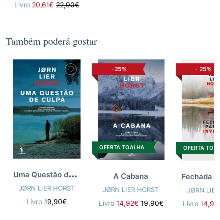
Livro
20,61€
22,90€
Também poderá gostar
-25%
-
25%
OFERTA TOALHA
OFERTA TOA
U
ma Questão de Culpa
A Cabana
JØRN LIER HORST
JØRN LIER HORST
JØRN LIE
Livro
19,90€
Livro
14,92€
19,90€
Livro
14,92