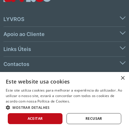
LYVROS
Apoio ao Cliente
Links Úteis
Contactos
×
Este website usa cookies
© 2026 LeYa, S.A. Todos os direitos reservados. Não é permitida a
Este site utiliza cookies para melhorar a experiência do utilizador. Ao
extração de texto e de dados.
utilizar o nosso site, estará a concordar com todos os cookies de
acordo com nossa Política de Cookies.
MOSTRAR DETALHES
ACEITAR
RECUSAR