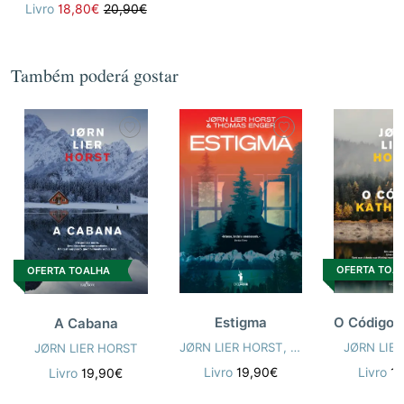
Livro
18,80€
20,90€
Também poderá gostar
OFERTA TOA
OFERTA TOALHA
Estigma
A Cabana
JØRN LIER HORST
,
THOMAS ENGER
JØRN LIE
JØRN LIER HORST
Livro
19,90€
Livro
1
Livro
19,90€