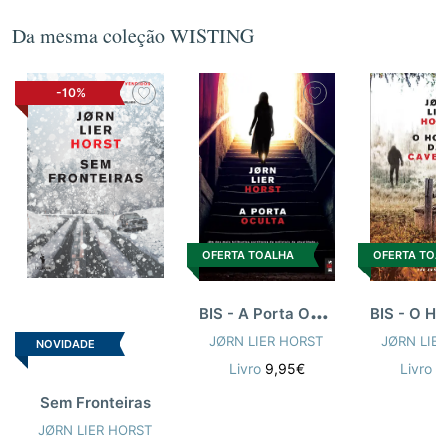
Da mesma coleção WISTING
-10%
OFERTA TOA
OFERTA TOALHA
B
IS - A Porta Oculta
JØRN LIE
JØRN LIER HORST
NOVIDADE
Livro
9
Livro
9,95€
Sem Fronteiras
JØRN LIER HORST