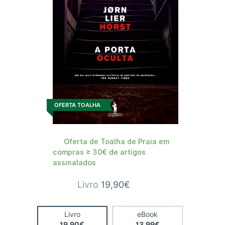
OFERTA TOALHA
Oferta de Toalha de Praia em
compras ≥ 30€ de artigos
assinalados
Livro
19,90€
Livro
eBook
19,90€
13,99€