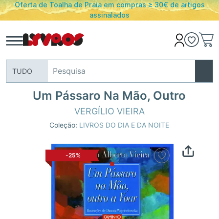
Oferta de Toalha de Praia em compras ≥ 30€ de artigos
assinalados
TUDO
Um Pássaro Na Mão, Outro
VERGÍLIO VIEIRA
Coleção:
LIVROS DO DIA E DA NOITE
-25%