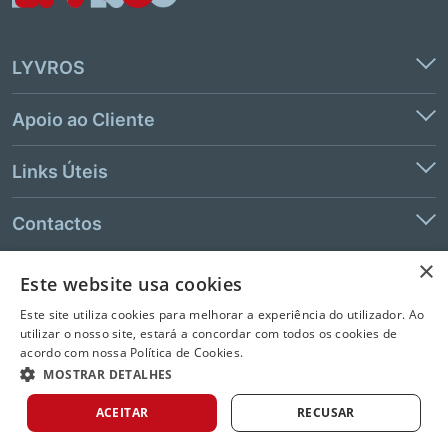
LYVROS
Apoio ao Cliente
Links Úteis
Contactos
×
Este website usa cookies
© 2026 LeYa, S.A. Todos os direitos reservados. Não é permitida a
Este site utiliza cookies para melhorar a experiência do utilizador. Ao
extração de texto e de dados.
utilizar o nosso site, estará a concordar com todos os cookies de
acordo com nossa Política de Cookies.
MOSTRAR DETALHES
ACEITAR
RECUSAR