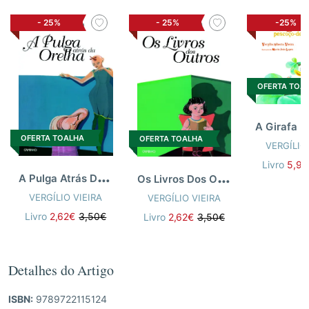
-
25%
-
25%
-25%
OFERTA TOA
OFERTA TOALHA
OFERTA TOALHA
VERGÍLIO
Livro
5,92
A
Pulga Atrás Da Orelha
O
s Livros Dos Outros
VERGÍLIO VIEIRA
VERGÍLIO VIEIRA
Livro
2,62€
3,50€
Livro
2,62€
3,50€
Detalhes do Artigo
ISBN:
9789722115124