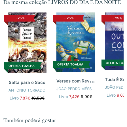
Da mesma coleção LIVROS DO DIA E DA NOITE
-25%
-
25%
-
25%
OFERTA TOA
OFERTA TOALHA
OFERTA TOALHA
V
ersos com Reversos
Salta para o Saco
JOÃO PEDRO MÉSSEDER
ANTÓNIO TORRADO
Livro
9,67
Livro
7,42€
9,90€
Livro
7,87€
10,50€
Também poderá gostar