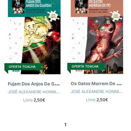
OFERTA TOALHA
OFERTA TOALHA
O
s Gatos Morrem De Pé Pa
F
ujam Dos Anjos Da Guarda Pa
JOSÉ ALEXANDRE HONRADO
,
J
JOSÉ ALEXANDRE HONRADO
,
JOSE ALEXANDRE M S HONRADO
,
Livro
2,50€
Livro
2,50€
1