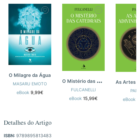
O Milagre da Água
O
Mistério das Catedrais
MASARU EMOTO
FULCANELLI
PAP
eBook
9,99€
eBook
15,99€
eBook
1
Detalhes do Artigo
ISBN:
9789895813483