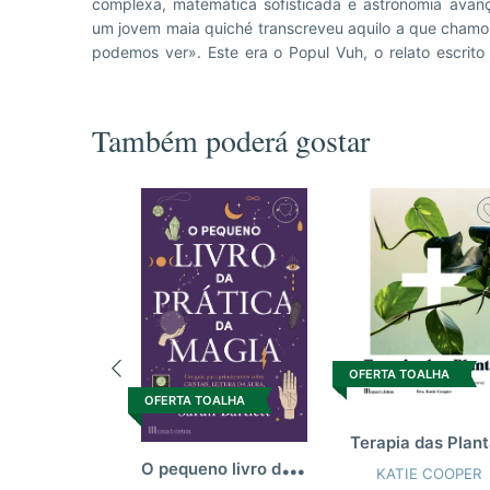
complexa, matemática sofisticada e astronomia avan
o Homem foi criado por eles. Além disso, seguia, ger
um jovem maia quiché transcreveu aquilo a que chamou
podemos ver». Este era o Popul Vuh, o relato escrito
Também poderá gostar
OFERTA TOALHA
OFERTA TOALHA
Terapia das Plan
O
pequeno livro da prática da magia
KATIE COOPER