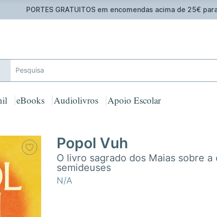
 GRATUITOS em encomendas acima de 25€ para Portugal Cont
il
eBooks
Audiolivros
Apoio Escolar
Popol Vuh
O livro sagrado dos Maias sobre a
semideuses
N/A