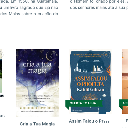
çada. Em 1558, na Guatemala,
ação após geração, a linhagem
 um livro sagrado que «já não
dos senhores maias até à sua p
 dos Maias sobre a criação do
OF
OFERTA TOALHA
tas
A
ssim Falou o Profeta
Cria a Tua Magia