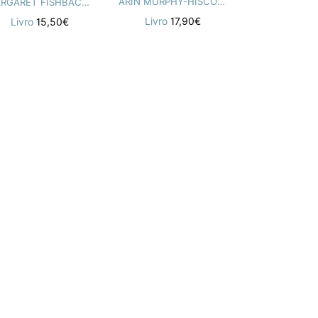
ARIN MURPHY-HISCOCK
MARGARET FISHBACK POWERS
ASTROSOME
Livro
17,90€
Livro
15,50€
Livro
14,85€