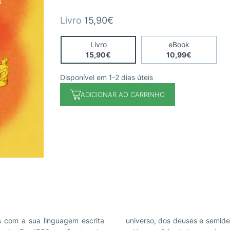
Livro
15,90€
Livro
eBook
15,90€
10,99€
Disponível em 1-2 dias úteis
ADICIONAR AO CARRINHO
s com a sua linguagem escrita
universo e a história de como