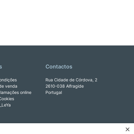
s
Contactos
ondições
Rua Cidade de Córdova, 2
de venda
2610-038 Alfragide
clamações online
Portugal
 Cookies
e_LeYa
×