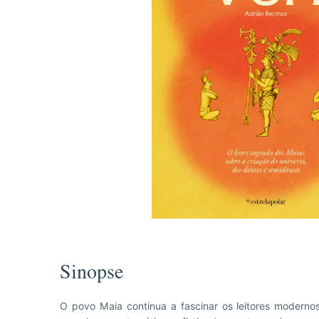
Sinopse
O povo Maia continua a fascinar os leitores moderno
universo, dos deuses e semideuses que ocupavam esse 