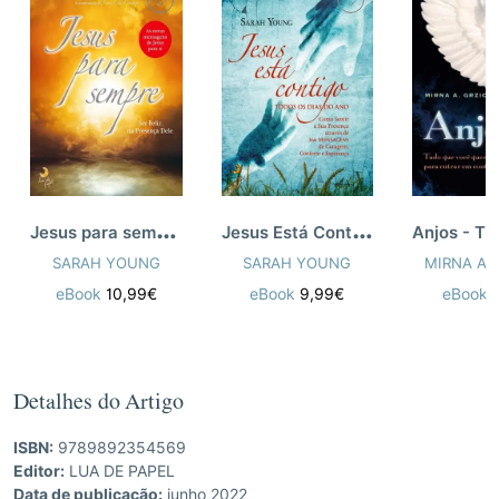
J
esus para sempre
J
esus Está Contigo
SARAH YOUNG
SARAH YOUNG
MIRNA A.
eBook
10,99€
eBook
9,99€
eBook
Detalhes do Artigo
ISBN:
9789892354569
Editor:
LUA DE PAPEL
Data de publicação:
junho 2022