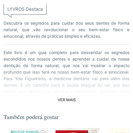
LYVROS Destaca
Descubra os segredos para cuidar dos seus dentes de forma
natural, que vão revolucionar o seu bem-estar físico e
emocional, através de práticas simples e eficazes.
Este livro é um guia completo para desvendar os segredos
escondidos nos nossos dentes e aprender a cuidar da nossa
dentição de forma natural, que nos vai mostrar o impacto
profundo que isso terá no nosso bem-estar físico e emocional.
Para Yola Figueiredo, a medicina dentária vai para além dos
dentes: é um caminho para a saúde integral do ser, por isso
adota uma abordagem técnica e integrativa, tratando cada
paciente como uma obra única, cuidando do físico, mental e
VER MAIS
emocional. Em Pela Boca Nasce a Saúde a autora explora a
medicina dentária natural, abordando não só os tratamentos dos
sintomas, mas também quais as possíveis causas dos
Também poderá gostar
desequilíbrios do corpo. O livro trata sobre a fisiologia dos
dentes, explicando as suas funções e a origem das bactérias