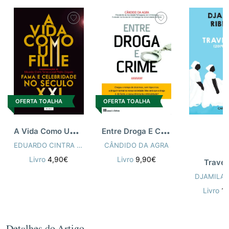
OFERTA TOALHA
OFERTA TOALHA
A
Vida Como Um Filme: Celebridade e Fama
E
ntre Droga E Crime - 2ª Ed
EDUARDO CINTRA TORRES
,
JOSÉ PEDRO ZÚQUETE
CÂNDIDO DA AGRA
Livro
4,90€
Livro
9,90€
Traves
DJAMILA 
Livro
1