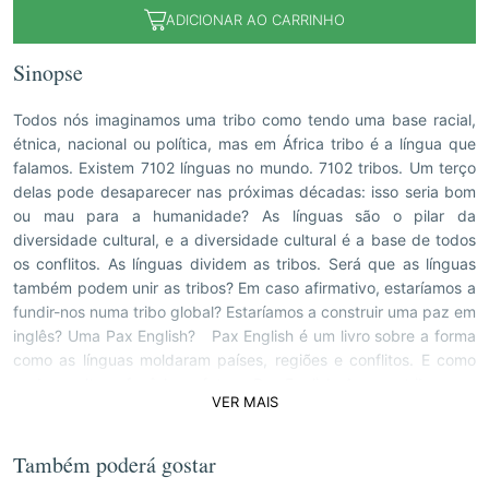
ADICIONAR AO CARRINHO
Sinopse
Todos nós imaginamos uma tribo como tendo uma base racial,
étnica, nacional ou política, mas em África tribo é a língua que
falamos. Existem 7102 línguas no mundo. 7102 tribos. Um terço
delas pode desaparecer nas próximas décadas: isso seria bom
ou mau para a humanidade? As línguas são o pilar da
diversidade cultural, e a diversidade cultural é a base de todos
os conflitos. As línguas dividem as tribos. Será que as línguas
também podem unir as tribos? Em caso afirmativo, estaríamos a
fundir-nos numa tribo global? Estaríamos a construir uma paz em
inglês? Uma Pax English? Pax English é um livro sobre a forma
como as línguas moldaram países, regiões e conflitos. E como
podem voltar a fazê-lo no futuro. Pax English. A nossa tribo.
VER MAIS
Também poderá gostar