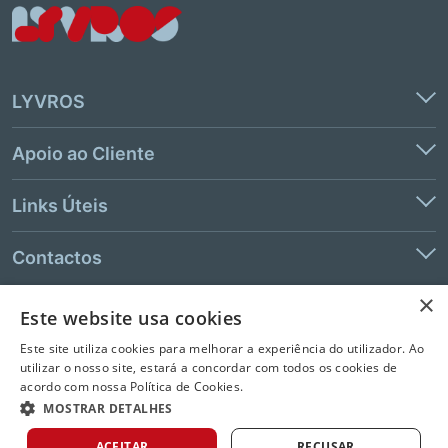
LYVROS
Apoio ao Cliente
Links Úteis
Contactos
×
Este website usa cookies
© 2026 LeYa, S.A. Todos os direitos reservados. Não é permitida a
Este site utiliza cookies para melhorar a experiência do utilizador. Ao
extração de texto e de dados.
utilizar o nosso site, estará a concordar com todos os cookies de
acordo com nossa Política de Cookies.
MOSTRAR DETALHES
ACEITAR
RECUSAR