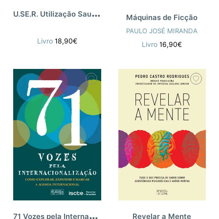
U
.SE.R. Utilização Saudável e Equilibrada das Redes
Máquinas de Ficção
PAULO JOSÉ MIRANDA
Livro
18,90€
Livro
16,90€
7
1 Vozes pela Internacionalização
Revelar a Mente