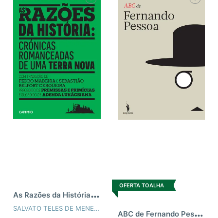
OFERTA TOALHA
A
s Razões da História: Crónicas Romanceadas de Uma Terra Nova
SALVATO TELES DE MENEZES
A
BC de Fernando Pessoa