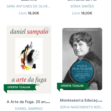
SARA ANTUNES DE OLIVEIRA
,
CARLA JORGE DE CARVALHO
SÓNIA SIMÕES
Livro
18,90€
Livro
18,00€
OFERTA TOALHA
OFERTA TOALHA
M
ontessori:a Educação que Constrói a Paz
A
Arte da Fuga. 25 anos depois
SOFIA NASCIMENTO RODRIGUES
DANIEL SAMPAIO