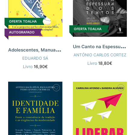
OFERTA TOALHA
OFERTA TOALHA
AUTOGRAFADO
U
m Canto na Espessura dos Textos
A
dolescentes, Manual de Instruções
ANTÓNIO CARLOS CORTEZ
EDUARDO SÁ
Livro
18,80€
Livro
16,90€