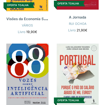
OFERTA TOALHA
OFERTA TOALHA
V
isões da Economia Social 2
A Jornada
RUI OCHOA
VÁRIOS
Livro
21,90€
Livro
19,90€
OFERTA TOALHA