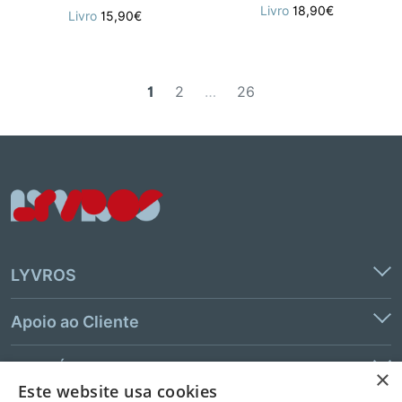
Livro
18,90€
Livro
15,90€
1
2
…
26
LYVROS
Apoio ao Cliente
Links Úteis
×
Este website usa cookies