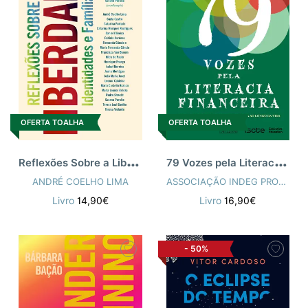
OFERTA TOALHA
OFERTA TOALHA
R
eflexões Sobre a Liberdade
7
9 Vozes pela Literacia Financeira
ANDRÉ COELHO LIMA
ASSOCIAÇÃO INDEG PROJECTO ISCTE
Livro
14,90€
Livro
16,90€
-
50%