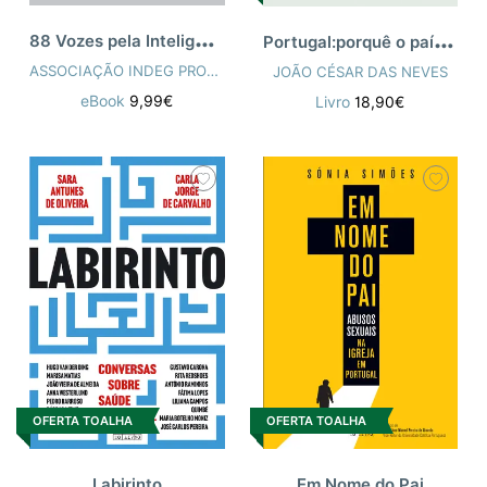
8
8 Vozes pela Inteligência Artif
P
ortugal:porquê o país do salário 1000 €
ASSOCIAÇÃO INDEG PROJECTO ISCTE
JOÃO CÉSAR DAS NEVES
eBook
9,99€
Livro
18,90€
OFERTA TOALHA
OFERTA TOALHA
Labirinto
Em Nome do Pai