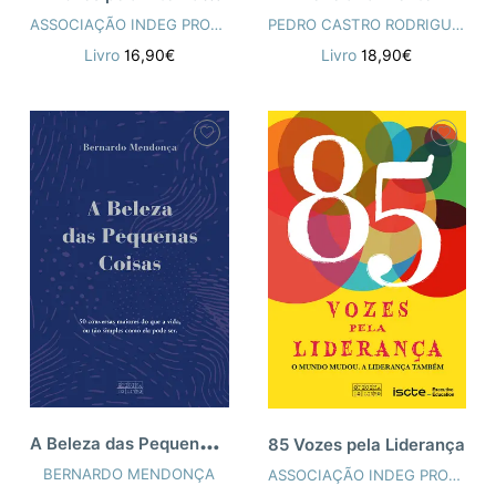
ASSOCIAÇÃO INDEG PROJECTO ISCTE
PEDRO CASTRO RODRIGUES
Livro
16,90€
Livro
18,90€
A
Beleza das Pequenas Coisas
85 Vozes pela Liderança
BERNARDO MENDONÇA
ASSOCIAÇÃO INDEG PROJECTO ISCTE