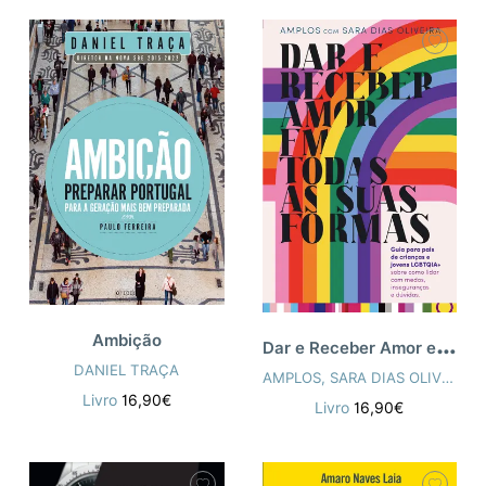
D
ar e Receber Amor em Todas as Suas Formas
Ambição
DANIEL TRAÇA
AMPLOS
,
SARA DIAS OLIVEIRA
Livro
16,90€
Livro
16,90€