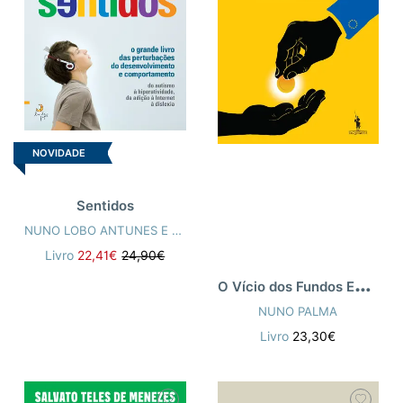
NOVIDADE
Sentidos
NUNO LOBO ANTUNES E A EQUIPA TÉCNICA PIN
Livro
22,41€
24,90€
O
Vício dos Fundos Europeus
NUNO PALMA
Livro
23,30€