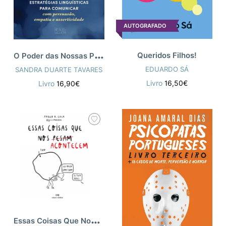
AUTOGRAFADO
O
Poder das Nossas Palavras
Queridos Filhos!
EDUARDO SÁ
SANDRA DUARTE TAVARES
Livro
16,50€
Livro
16,90€
E
ssas Coisas Que Nos Pesam