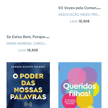
9
3 Vozes pela Comunicação
ASSOCIAÇÃO INDEG PROJECTO ISCTE
Livro
16,90€
S
e Estou Bem, Porque Não Me Sinto Bem
MARIA MORENO
,
CAROLINA FREITAS NUNES
Livro
18,90€