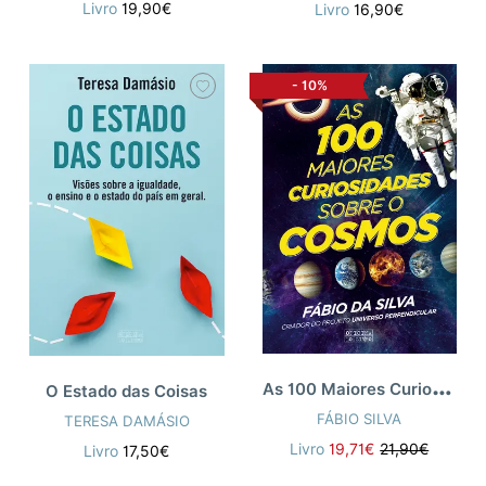
Livro
19,90€
Livro
16,90€
-
10%
A
s 100 Maiores Curiosidades sobre o Cosmos
O Estado das Coisas
FÁBIO SILVA
TERESA DAMÁSIO
Livro
19,71€
21,90€
Livro
17,50€