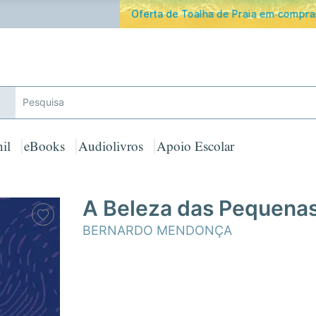
ferta de Toalha de Praia em compras ≥ 30€ de artigos assinalad
il
eBooks
Audiolivros
Apoio Escolar
A Beleza das Pequenas
BERNARDO MENDONÇA