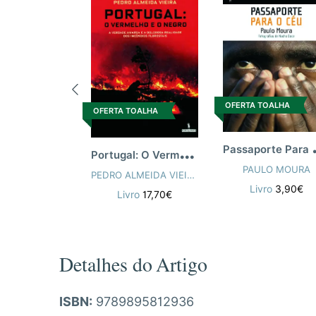
OFERTA TOALHA
OFERTA TOALHA
assap
P
ortugal: O Vermelho E O Negro
PAULO MOURA
PEDRO ALMEIDA VIEIRA
Livro
3,90€
Livro
17,70€
Detalhes do Artigo
ISBN:
9789895812936