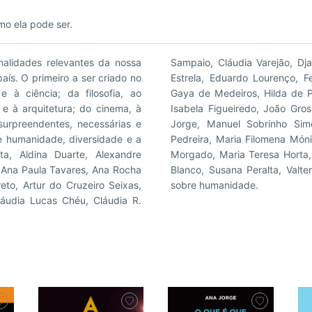
mo ela pode ser.
nalidades relevantes da nossa
da, Dulce Maria Cardoso, Edite
ís. O primeiro a ser criado no
a Van Dunem, Gabriela Moita,
e à ciência; da filosofia, ao
 Isabel Moreira, Isabél Zuaa,
a e à arquitetura; do cinema, à
osé Tolentino Mendonça, Lídia
surpreendentes, necessárias e
ónia Palla, Maria do Rosário
e humanidade, diversidade e a
Maria José Campos, Maria José
a, Aldina Duarte, Alexandre
atogrosso, Pilar del Rio, Rita
a, Ana Paula Tavares, Ana Rocha
orge Silva. Um poderoso livro
eto, Artur do Cruzeiro Seixas,
sobre humanidade.
láudia Lucas Chéu, Cláudia R.