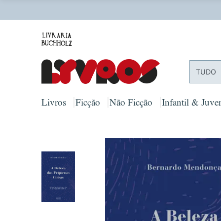
O
TUDO
Livros
Ficção
Não Ficção
Infantil & Juven