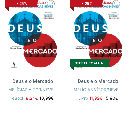
-
25%
-
25%
OFERTA TOALHA
Deus e o Mercado
Deus e o Mercado
MELÍCIAS,VÍTOR/NEVES,JOÃO/SANTOS,NICOLAU
MELÍCIAS,VÍTOR/NEVES,JOÃO/SANTOS,NICOLAU
eBook
8,24€
10,99€
Livro
11,92€
15,90€