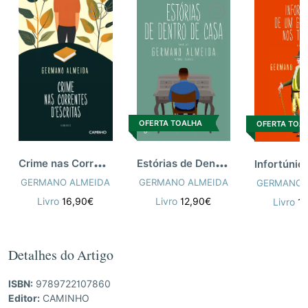
OFERTA TOALHA
OFERTA TOA
E
stórias de Dentro de Casa [n.e]
C
rime nas Correntes d’Escritas
GERMANO ALMEIDA
GERMANO ALMEIDA
GERMANO 
Livro
12,90€
Livro
16,90€
Livro
1
Detalhes do Artigo
ISBN:
9789722107860
Editor:
CAMINHO